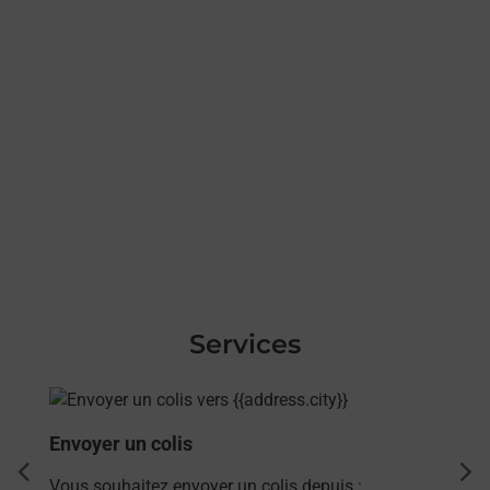
Services
En savoir plus
Envoyer un colis
dent
sui
Vous souhaitez envoyer un colis depuis :