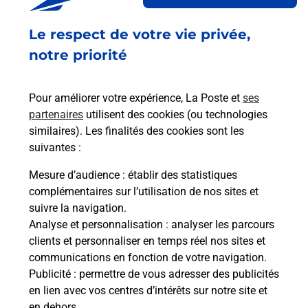
Acheter un smartphone Samsung
Le respect de votre vie privée,
Vous recherchez un smartphone pas cher proche
de chez vous ? Découvrez notre offre de
notre priorité
téléphones mobiles Samsung dans vos bureaux
de Poste à MUNTZENHEIM (68320) !
Pour améliorer votre expérience, La Poste et
ses
partenaires
utilisent des cookies (ou technologies
En savoir plus
similaires). Les finalités des cookies sont les
En savoir plus
suivantes :
Mesure d’audience
: établir des statistiques
Souscrire à la téléassistance
complémentaires sur l’utilisation de nos sites et
suivre la navigation.
Besoin d’un système de téléassistance à l’intérieur
Analyse et personnalisation
: analyser les parcours
et/ou à l’extérieur de votre domicile ? Découvrez
clients et personnaliser en temps réel nos sites et
les offres téléalarme dans votre bureau de Poste à
communications en fonction de votre navigation.
MUNTZENHEIM.
Publicité
: permettre de vous adresser des publicités
en lien avec vos centres d’intérêts sur notre site et
En savoir plus
en dehors.