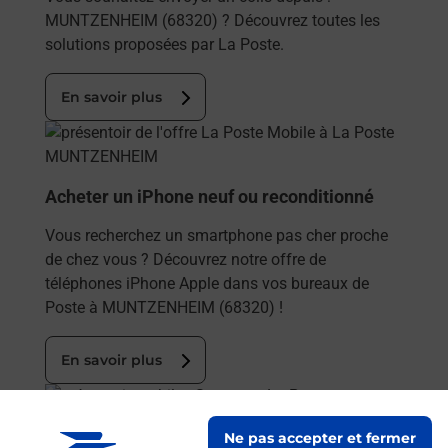
MUNTZENHEIM (68320) ? Découvrez toutes les
solutions proposées par La Poste.
En savoir plus
En savoir plus
Acheter un iPhone neuf ou reconditionné
Vous recherchez un smartphone pas cher proche
de chez vous ? Découvrez notre offre de
téléphones iPhone Apple dans vos bureaux de
Poste à MUNTZENHEIM (68320) !
En savoir plus
En savoir plus
Ne pas accepter et fermer