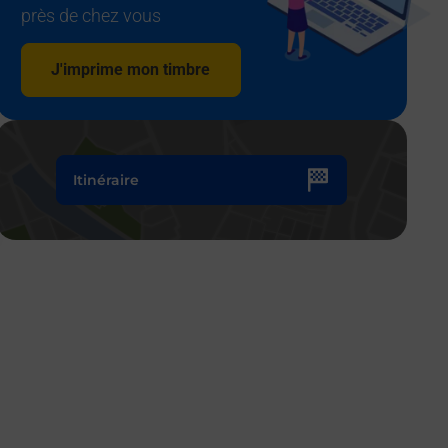
près de chez vous
J'imprime mon timbre
Itinéraire