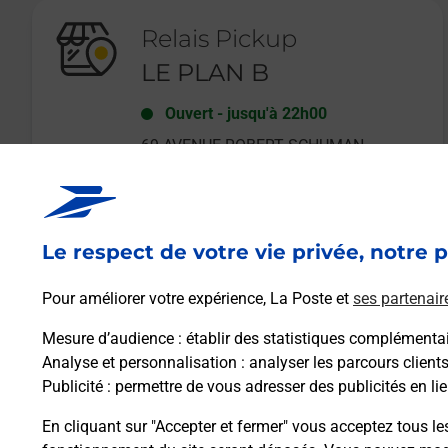
Relais Pickup
LE PLAN B
Ouvert
-
jusqu'à
22h00
69 AVENUE ROBERT SCHUMAN
68100
MULHOUSE
Le respect de votre vie privée, notre p
En savoir plus
Pour améliorer votre expérience, La Poste et
ses partenair
Mesure d’audience
: établir des statistiques complémentair
Analyse et personnalisation
: analyser les parcours client
Publicité
: permettre de vous adresser des publicités en lie
En cliquant sur "Accepter et fermer" vous acceptez tous le