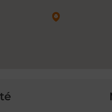
Pin de la carte
té