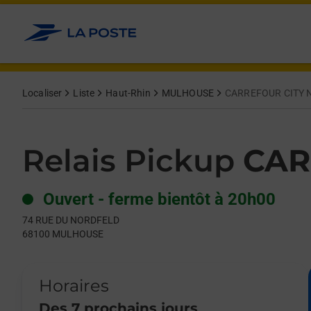
Le lien s'ouvre dans un nouvel onglet
Allez au contenu
Day of the Week
Get directions to Relais Pickup at 74 RUE DU NORDFELD MUL
Hours
Localiser
Liste
Haut-Rhin
MULHOUSE
CARREFOUR CITY 
Relais Pickup
CAR
Ouvert
-
ferme bientôt à
20h00
74 RUE DU NORDFELD
68100
MULHOUSE
Horaires
Des 7 prochains jours