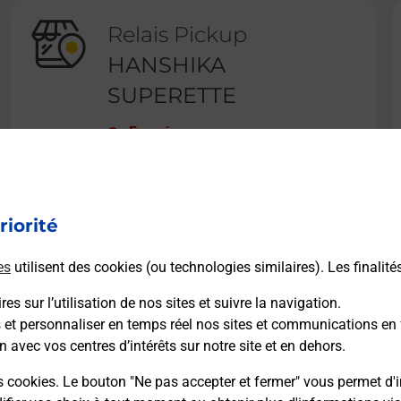
Relais Pickup
HANSHIKA
SUPERETTE
Fermé
39 RUE ALPHONSE KEINZLER
68200
MULHOUSE
riorité
En savoir plus
es
utilisent des cookies (ou technologies similaires). Les finalité
es sur l’utilisation de nos sites et suivre la navigation.
s et personnaliser en temps réel nos sites et communications en 
n avec vos centres d’intérêts sur notre site et en dehors.
Recherchez un autre point de contact
s cookies. Le bouton "Ne pas accepter et fermer" vous permet d'i