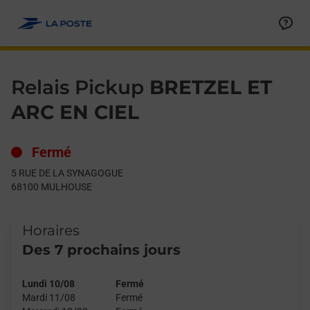
Le lien s'ouvre dans un nouvel onglet
Allez au contenu
Day of the Week
Get directions to Relais Pickup at 5 RUE DE LA SYNAGOGUE 
Hours
Relais Pickup
BRETZEL ET
ARC EN CIEL
Fermé
5 RUE DE LA SYNAGOGUE
68100
MULHOUSE
Horaires
Des 7 prochains jours
Lundi 10/08
Fermé
Mardi 11/08
Fermé