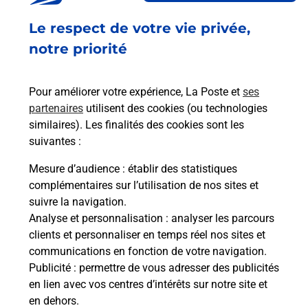
8 PORTE DU MIROIR
Le respect de votre vie privée,
STATION AVIA
68100
MULHOUSE
notre priorité
En savoir plus
Pour améliorer votre expérience, La Poste et
ses
partenaires
utilisent des cookies (ou technologies
Malin !
similaires). Les finalités des cookies sont les
suivantes :
La Poste
Mesure d’audience
: établir des statistiques
en ligne
complémentaires sur l’utilisation de nos sites et
suivre la navigation.
Ouvert 24h/24
Analyse et personnalisation
: analyser les parcours
clients et personnaliser en temps réel nos sites et
En savoir plus
communications en fonction de votre navigation.
Publicité
: permettre de vous adresser des publicités
en lien avec vos centres d’intérêts sur notre site et
Recherchez un autre point de contact
en dehors.