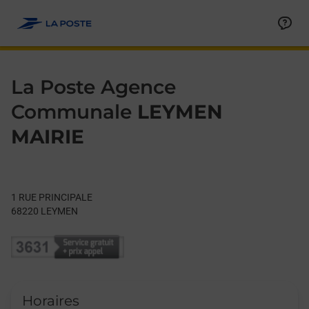
Le lien s'ouvre dans un nouvel onglet
Allez au contenu
Day of the Week
Get directions to La Poste Agence Communale at 1 RUE PRIN
Hours
La Poste Agence
Communale
LEYMEN
MAIRIE
1 RUE PRINCIPALE
68220
LEYMEN
Horaires