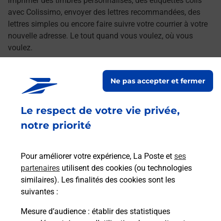
imprimer des timbres personnalisés, des étiquettes colis
avec Colissimo, envoyer des lettres recommandées, des
lettres simples ou encore faire suivre votre courrier à votre
nouvelle adresse. Le tout quand vous voulez, où vous
voulez.
Découvrez toutes les offres et services en ligne de
Ne pas accepter et fermer
La Poste
Le respect de votre vie privée,
notre priorité
Pour améliorer votre expérience, La Poste et
ses
partenaires
utilisent des cookies (ou technologies
similaires). Les finalités des cookies sont les
suivantes :
Mesure d’audience
: établir des statistiques