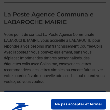
La Poste Agence Communale
LABAROCHE MAIRIE
Votre point de contact La Poste Agence Communale
LABAROCHE MAIRIE vous accueille à LABAROCHE pour
répondre à vos besoins d'affranchissement Courrier-Colis.
Avec laposte.fr, vous pouvez également, sans vous
déplacer, imprimer des timbres personnalisés, des
étiquettes colis avec Colissimo, envoyer des lettres
recommandées, des lettres simples ou encore faire suivre
votre courrier à votre nouvelle adresse. Le tout quand vous
voulez, où vous voulez.
Découvrez toutes les offres et services en ligne de
La Poste
Ne pas accepter et fermer