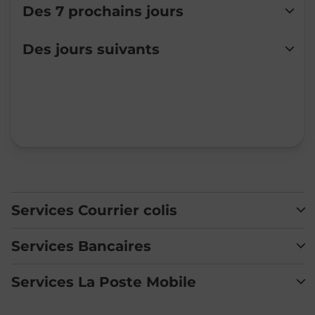
Des 7 prochains jours
Lundi
Fermé
Des jours suivants
Mardi
Fermé
Mercredi
Fermé
Jeudi
Fermé
Vendredi
Fermé
Samedi
Fermé
Dimanche
Fermé
Services Courrier colis
Services Bancaires
Services La Poste Mobile