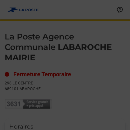
Le lien s'ouvre dans un nouvel onglet
Allez au contenu
Day of the Week
Get directions to La Poste Agence Communale at 298 LE CEN
Hours
La Poste Agence
Communale
LABAROCHE
MAIRIE
Fermeture Temporaire
298 LE CENTRE
68910
LABAROCHE
Horaires