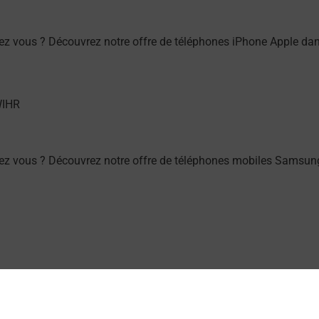
ez vous ? Découvrez notre offre de téléphones iPhone Apple 
hez vous ? Découvrez notre offre de téléphones mobiles Sams
HR (68180) ? Découvrez toutes les solutions proposées par La