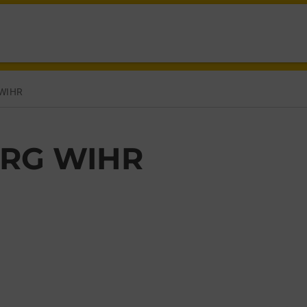
 WIHR,
WIHR
RG WIHR