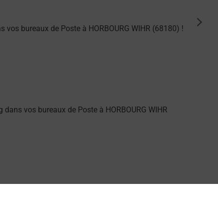
suiva
dans vos bureaux de Poste à HORBOURG WIHR (68180) !
ung dans vos bureaux de Poste à HORBOURG WIHR
 Poste.