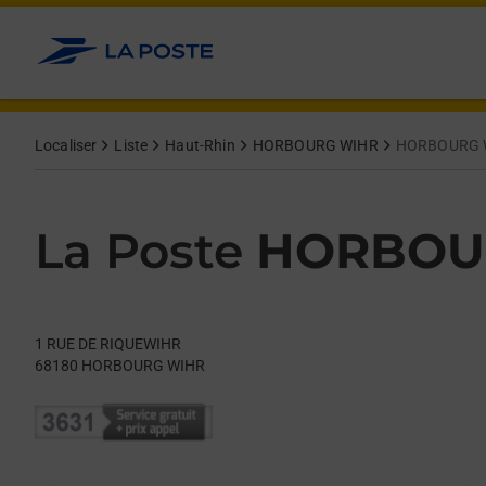
Le lien s'ouvre dans un nouvel onglet
Allez au contenu
Day of the Week
Get directions to La Poste at 1 RUE DE RIQUEWIHR HORBOURG
Hours
Localiser
Liste
Haut-Rhin
HORBOURG WIHR
HORBOURG 
La Poste
HORBOU
1 RUE DE RIQUEWIHR
68180
HORBOURG WIHR