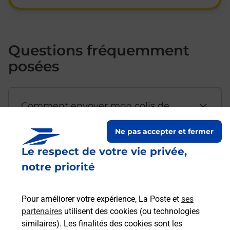
Questions fréquemment
posées
Comment envoyer mon colis de
chez moi ?
Ne pas accepter et fermer
Le respect de votre vie privée,
Est-il possible d’acheter un
notre priorité
emballage directement depuis un
bureau de Poste ?
Pour améliorer votre expérience, La Poste et
ses
partenaires
utilisent des cookies (ou technologies
Comment demander une
similaires). Les finalités des cookies sont les