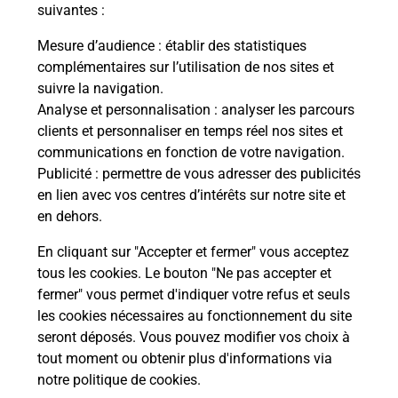
modification de livraison ?
suivantes :
Mesure d’audience
: établir des statistiques
complémentaires sur l’utilisation de nos sites et
Comment La Poste participe-t-elle
suivre la navigation.
à votre sécurité au quotidien ?
Analyse et personnalisation
: analyser les parcours
clients et personnaliser en temps réel nos sites et
communications en fonction de votre navigation.
Puis-je passer mon code de la route
Publicité
: permettre de vous adresser des publicités
avec La Poste et sous quelles
en lien avec vos centres d’intérêts sur notre site et
conditions ?
en dehors.
En cliquant sur "Accepter et fermer" vous acceptez
tous les cookies. Le bouton "Ne pas accepter et
fermer" vous permet d'indiquer votre refus et seuls
Localiser
Liste
Haut-Rhin
HEIMSBRUNN
les cookies nécessaires au fonctionnement du site
seront déposés. Vous pouvez modifier vos choix à
tout moment ou obtenir plus d'informations via
notre politique de cookies
.