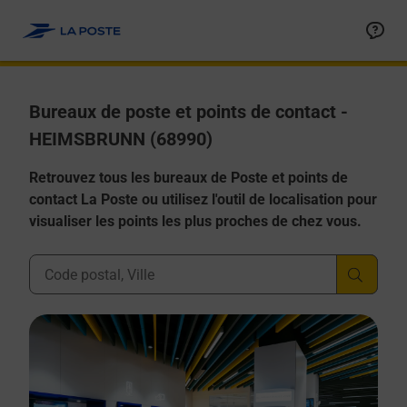
Allez au contenu
Afficher ou masquer la réponse
Afficher ou masquer la réponse
Afficher ou masquer la réponse
Afficher ou masquer la réponse
Afficher ou masquer la réponse
Bureaux de poste et points de contact -
HEIMSBRUNN (68990)
Retrouvez tous les bureaux de Poste et points de
contact La Poste ou utilisez l'outil de localisation pour
visualiser les points les plus proches de chez vous.
Ville, Département, Code Postal