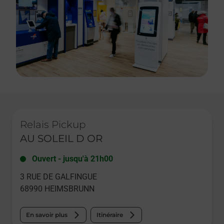
Le lien s'ouvre dans un nouvel onglet
Relais Pickup
AU SOLEIL D OR
Ouvert
-
jusqu'à
21h00
3 RUE DE GALFINGUE
68990
HEIMSBRUNN
En savoir plus
Itinéraire