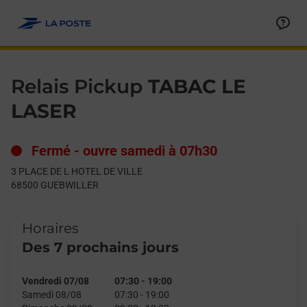
Le lien s'ouvre dans un nouvel onglet
Allez au contenu
Day of the Week
Get directions to Relais Pickup at 3 PLACE DE L HOTEL DE VI
Hours
Relais Pickup
TABAC LE
LASER
Fermé
-
ouvre samedi à
07h30
3 PLACE DE L HOTEL DE VILLE
68500
GUEBWILLER
Horaires
Des 7 prochains jours
Vendredi 07/08
07:30
-
19:00
Samedi 08/08
07:30
-
19:00