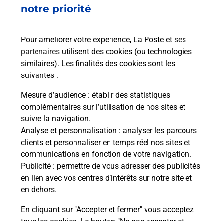
70 RUE DE LA REPUBLIQUE
notre priorité
68500
GUEBWILLER
Pour améliorer votre expérience, La Poste et
ses
En savoir plus
partenaires
utilisent des cookies (ou technologies
similaires). Les finalités des cookies sont les
Malin !
suivantes :
Mesure d’audience
: établir des statistiques
La Poste
complémentaires sur l’utilisation de nos sites et
en ligne
suivre la navigation.
Analyse et personnalisation
: analyser les parcours
Ouvert 24h/24
clients et personnaliser en temps réel nos sites et
communications en fonction de votre navigation.
En savoir plus
Publicité
: permettre de vous adresser des publicités
en lien avec vos centres d’intérêts sur notre site et
en dehors.
Recherchez un autre point de contact
En cliquant sur "Accepter et fermer" vous acceptez