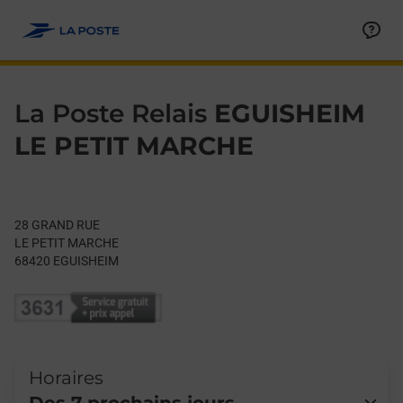
Le lien s'ouvre dans un nouvel onglet
Allez au contenu
Day of the Week
Get directions to La Poste Relais at 28 GRAND RUE EGUISHEIM,
Hours
La Poste Relais
EGUISHEIM
LE PETIT MARCHE
28 GRAND RUE
LE PETIT MARCHE
68420
EGUISHEIM
Horaires