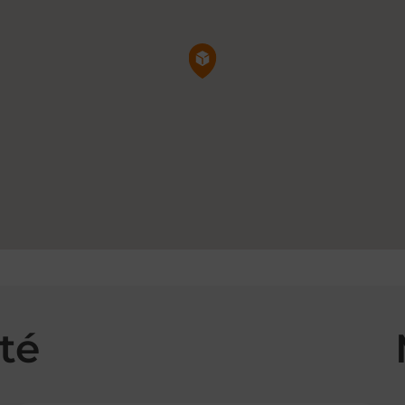
Pin de la carte
té