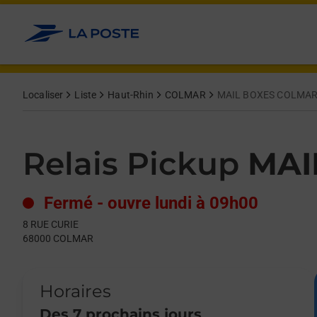
Le lien s'ouvre dans un nouvel onglet
Allez au contenu
Day of the Week
Get directions to Relais Pickup at 8 RUE CURIE COLMAR,
Hours
Localiser
Liste
Haut-Rhin
COLMAR
MAIL BOXES COLMA
Relais Pickup
MAI
Fermé
-
ouvre lundi à
09h00
8 RUE CURIE
68000
COLMAR
Horaires
Des 7 prochains jours