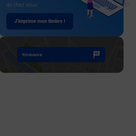
de chez vous
J'imprime mon timbre !
Itinéraire