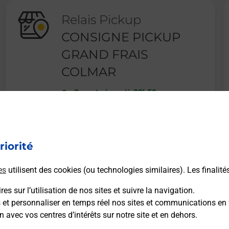
Relais Pickup
CONSIGNE PICKUP
GRAND FRAIS
COLMAR
Ouvert
-
jusqu'à
23h59
11 RUE EMILE SCHWOERER
68000
COLMAR
riorité
En savoir plus
es
utilisent des cookies (ou technologies similaires). Les finalité
es sur l’utilisation de nos sites et suivre la navigation.
s et personnaliser en temps réel nos sites et communications en 
n avec vos centres d’intérêts sur notre site et en dehors.
Recherchez un autre point de contact