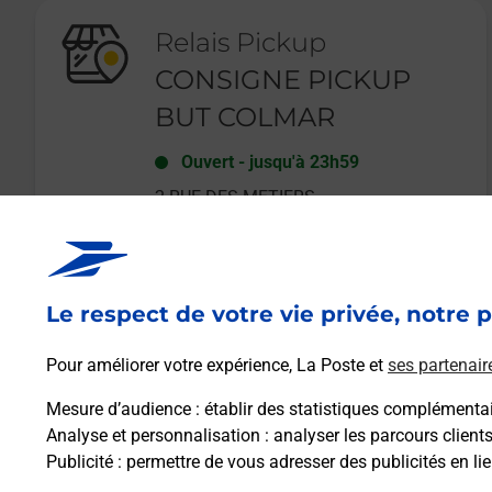
Relais Pickup
CONSIGNE PICKUP
BUT COLMAR
Ouvert
-
jusqu'à
23h59
2 RUE DES METIERS
68000
COLMAR
Le respect de votre vie privée, notre p
En savoir plus
Pour améliorer votre expérience, La Poste et
ses partenair
Mesure d’audience
: établir des statistiques complémentair
Analyse et personnalisation
: analyser les parcours client
Publicité
: permettre de vous adresser des publicités en lie