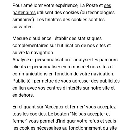
Pour améliorer votre expérience, La Poste et
ses
En savoir plus
partenaires
utilisent des cookies (ou technologies
similaires). Les finalités des cookies sont les
Malin !
suivantes :
Mesure d’audience
: établir des statistiques
La Poste
complémentaires sur l’utilisation de nos sites et
en ligne
suivre la navigation.
Analyse et personnalisation
: analyser les parcours
Ouvert 24h/24
clients et personnaliser en temps réel nos sites et
communications en fonction de votre navigation.
En savoir plus
Publicité
: permettre de vous adresser des publicités
en lien avec vos centres d’intérêts sur notre site et
en dehors.
Recherchez un autre point de contact
En cliquant sur "Accepter et fermer" vous acceptez
tous les cookies. Le bouton "Ne pas accepter et
fermer" vous permet d'indiquer votre refus et seuls
Localiser
Liste
Haut-Rhin
COLMAR
JE CONSOLE
les cookies nécessaires au fonctionnement du site