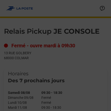
Le lien s'ouvre dans un nouvel onglet
Allez au contenu
Day of the Week
Get directions to Relais Pickup at 13 RUE GOLBERY COLMAR,
Hours
Relais Pickup
JE CONSOLE
Fermé
-
ouvre mardi à
09h30
13 RUE GOLBERY
68000
COLMAR
Horaires
Des 7 prochains jours
Samedi 08/08
09:30
-
18:30
Dimanche 09/08
Fermé
Lundi 10/08
Fermé
Mardi 11/08
09:30
-
18:30