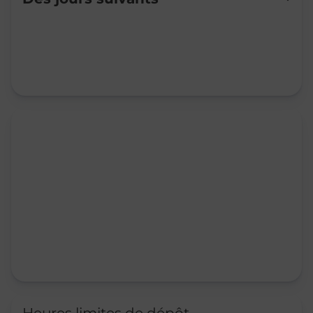
Mardi
07:30
-
12:00
14:00
-
16:00
Mercredi
08:15
-
12:00
Jeudi
07:30
-
12:00
14:00
-
16:00
Vendredi
07:30
-
12:00
14:00
-
16:00
Samedi
Fermé
Dimanche
Fermé