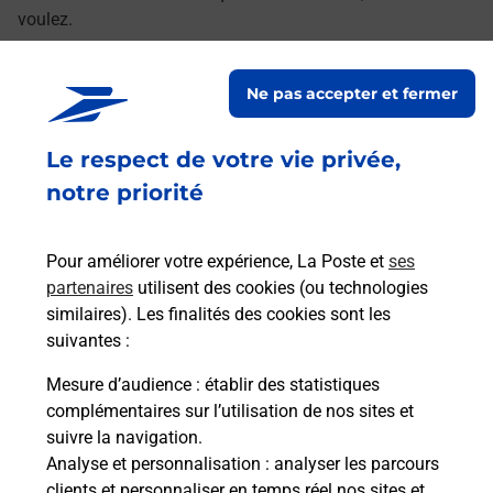
voulez.
Découvrez toutes les offres et services en ligne de
Ne pas accepter et fermer
La Poste
Le respect de votre vie privée,
notre priorité
Pour améliorer votre expérience, La Poste et
ses
partenaires
utilisent des cookies (ou technologies
similaires). Les finalités des cookies sont les
suivantes :
Mesure d’audience
: établir des statistiques
complémentaires sur l’utilisation de nos sites et
suivre la navigation.
Analyse et personnalisation
: analyser les parcours
clients et personnaliser en temps réel nos sites et