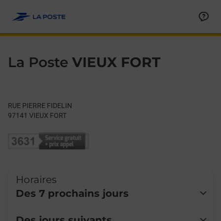
Le lien s'ouvre dans un nouvel onglet
Allez au contenu
Day of the Week
Get directions to La Poste at RUE PIERRE FIDELIN VIEUX FORT,
Hours
La Poste
VIEUX FORT
RUE PIERRE FIDELIN
97141
VIEUX FORT
Horaires
Des 7 prochains jours
Lundi
Fermé
Des jours suivants