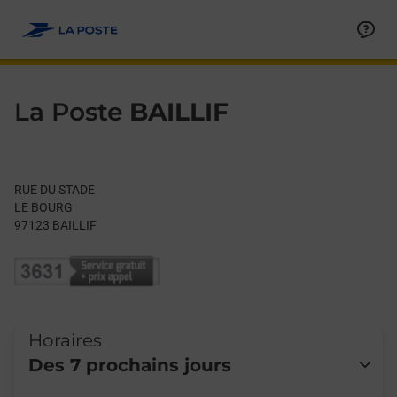
Le lien s'ouvre dans un nouvel onglet
Allez au contenu
Day of the Week
Get directions to La Poste at RUE DU STADE BAILLIF,
Hours
La Poste
BAILLIF
RUE DU STADE
LE BOURG
97123
BAILLIF
Horaires
Des 7 prochains jours