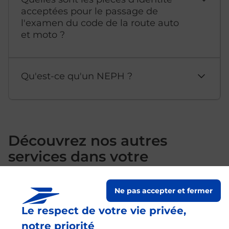
acceptées pour le passage de
l'examen du code de la route auto
et moto ?
Qu'est-ce qu'un NEPH ?
Découvrez nos autres
services dans votre
commune Talence
Ne pas accepter et fermer
Le respect de votre vie privée,
notre priorité