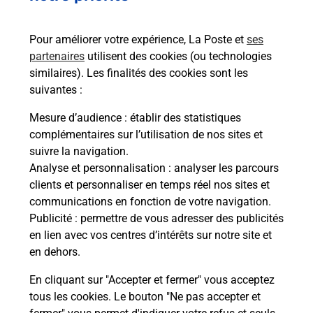
Pour améliorer votre expérience, La Poste et
ses
partenaires
utilisent des cookies (ou technologies
similaires). Les finalités des cookies sont les
suivantes :
Souscrire à la téléassistance
Mesure d’audience
: établir des statistiques
complémentaires sur l’utilisation de nos sites et
Vous cherchez une téléassistance, téléalarme dans
suivre la navigation.
la commune Talence ?
Analyse et personnalisation
: analyser les parcours
Découvrez nos offres.
clients et personnaliser en temps réel nos sites et
communications en fonction de votre navigation.
En savoir plus
Publicité
: permettre de vous adresser des publicités
en lien avec vos centres d’intérêts sur notre site et
en dehors.
En cliquant sur "Accepter et fermer" vous acceptez
tous les cookies. Le bouton "Ne pas accepter et
Localiser
Liste
Liste - examen code de la route
Gironde - examen code de la route