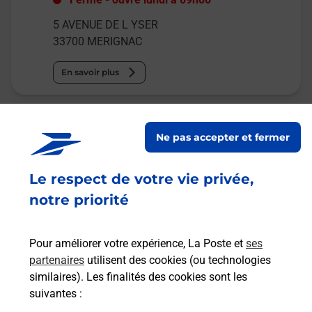
5 AVENUE DE L YSER
33700
MERIGNAC
En savoir plus
La Poste
Ne pas accepter et fermer
MERIGNAC CAPEYRON
Fermé
-
ouvre lundi à
09h00
Le respect de votre vie privée,
58 AVENUE DU BEDAT
notre priorité
33700
MERIGNAC
Pour améliorer votre expérience, La Poste et
ses
En savoir plus
partenaires
utilisent des cookies (ou technologies
similaires). Les finalités des cookies sont les
Malin !
suivantes :