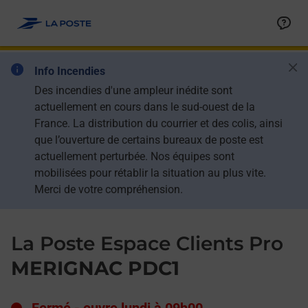
Le lien s'ouvre dans un nouvel onglet
Allez au contenu
Day of the Week
Get directions to La Poste Espace Clients Pro at 5 AVENUE DE
Hours
Ban
Info Incendies
Des incendies d'une ampleur inédite sont
actuellement en cours dans le sud-ouest de la
France. La distribution du courrier et des colis, ainsi
que l’ouverture de certains bureaux de poste est
actuellement perturbée. Nos équipes sont
mobilisées pour rétablir la situation au plus vite.
Merci de votre compréhension.
La Poste Espace Clients Pro
MERIGNAC PDC1