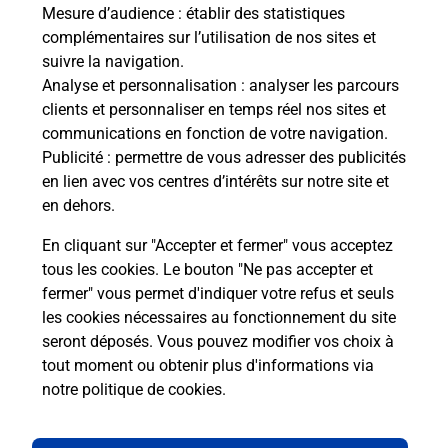
Mesure d’audience
: établir des statistiques
La Poste
complémentaires sur l’utilisation de nos sites et
en ligne
suivre la navigation.
Analyse et personnalisation
: analyser les parcours
Ouvert 24h/24
clients et personnaliser en temps réel nos sites et
communications en fonction de votre navigation.
En savoir plus
Publicité
: permettre de vous adresser des publicités
en lien avec vos centres d’intérêts sur notre site et
en dehors.
Recherchez un autre point de contact
En cliquant sur "Accepter et fermer" vous acceptez
tous les cookies. Le bouton "Ne pas accepter et
fermer" vous permet d'indiquer votre refus et seuls
Localiser
Liste
Gironde
MERIGNAC
MERIGNAC PDC1
les cookies nécessaires au fonctionnement du site
seront déposés. Vous pouvez modifier vos choix à
tout moment ou obtenir plus d'informations via
notre politique de cookies
.
Plan du site