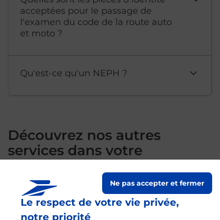
acceptées pour le passage de
l'examen du code de la route auto
et moto ?
Qu'est-ce qu'un NEPH ?
Découvrez nos autres
services dans votre
commune Montbard
Ne pas accepter et fermer
Le respect de votre vie privée,
notre priorité