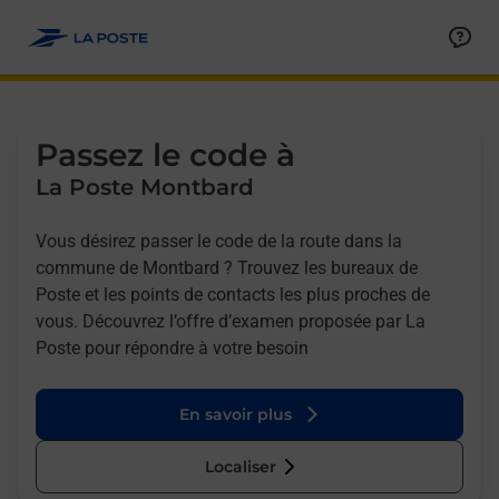
Allez au contenu
Afficher ou masquer la réponse
Afficher ou masquer la réponse
Afficher ou masquer la réponse
Afficher ou masquer la réponse
Passez le code à
La Poste Montbard
Vous désirez passer le code de la route dans la
commune de Montbard ? Trouvez les bureaux de
Poste et les points de contacts les plus proches de
vous. Découvrez l’offre d’examen proposée par La
Poste pour répondre à votre besoin
En savoir plus
Localiser