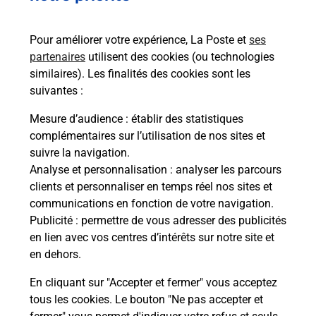
Pour améliorer votre expérience, La Poste et
ses
partenaires
utilisent des cookies (ou technologies
similaires). Les finalités des cookies sont les
suivantes :
Souscrire à la téléassistance
Mesure d’audience
: établir des statistiques
complémentaires sur l’utilisation de nos sites et
Vous cherchez une téléassistance, téléalarme dans
suivre la navigation.
la commune Montbard ?
Analyse et personnalisation
: analyser les parcours
Découvrez nos offres.
clients et personnaliser en temps réel nos sites et
communications en fonction de votre navigation.
En savoir plus
Publicité
: permettre de vous adresser des publicités
en lien avec vos centres d’intérêts sur notre site et
en dehors.
En cliquant sur "Accepter et fermer" vous acceptez
tous les cookies. Le bouton "Ne pas accepter et
Localiser
Liste
Liste - examen code de la route
Côte-d'Or - examen code de la route