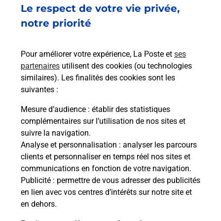
Le respect de votre vie privée,
Comment avoir les résultats de
notre priorité
l'épreuve théorique du permis de
conduire ?
Pour améliorer votre expérience, La Poste et
ses
Comment s'inscrire à l'épreuve
partenaires
utilisent des cookies (ou technologies
théorique du permis de conduire ?
similaires). Les finalités des cookies sont les
suivantes :
Combien de temps dure l'examen de
Mesure d’audience
: établir des statistiques
l'épreuve théorique du permis de
complémentaires sur l’utilisation de nos sites et
conduire ?
suivre la navigation.
Analyse et personnalisation
: analyser les parcours
Combien de fautes sont autorisées
clients et personnaliser en temps réel nos sites et
pour réussir l'épreuve théorique du
communications en fonction de votre navigation.
permis de conduire ?
Publicité
: permettre de vous adresser des publicités
en lien avec vos centres d’intérêts sur notre site et
en dehors.