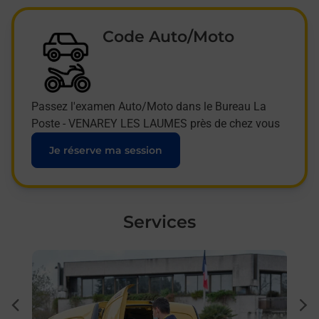
Code Auto/Moto
Passez l'examen Auto/Moto dans le Bureau La
Poste - VENAREY LES LAUMES près de chez vous
Je réserve ma session
Services
En savoir plus
En sa
à
Ache
dent
sui
fre