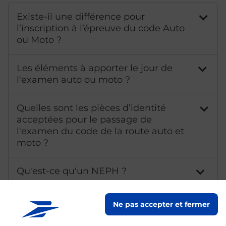
Existe-il une différence pour
l’inscription à l’épreuve du code Auto
ou Moto ?
Les éléments à apporter le jour de
l'examen auto ou moto ?
Quelles sont les pièces d’identité
acceptées pour le passage de
l'examen du code de la route auto et
moto ?
Qu'est-ce qu'un NEPH ?
Combien coûte l'examen de l'épreuve
Ne pas accepter et fermer
théorique du permis de conduire ?