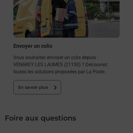
Vous
de c
télé
Post
En
Envoyer un colis
Vous souhaitez envoyer un colis depuis :
VENAREY LES LAUMES (21150) ? Découvrez
toutes les solutions proposées par La Poste.
En savoir plus
Foire aux questions