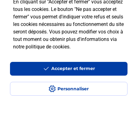
En cliquant sur "Accepter et fermer" vous acceptez
tous les cookies. Le bouton "Ne pas accepter et
fermer" vous permet d'indiquer votre refus et seuls
En Savoir Plus sur Venarey Les
les cookies nécessaires au fonctionnement du site
Laumes
seront déposés. Vous pouvez modifier vos choix à
tout moment ou obtenir plus d'informations via
notre politique de cookies
.
Localiser
Liste
Côte-d'Or
VENAREY LES LAUMES
VENAREY LES LAUMES
Code de la Route
Accepter et fermer
Personnaliser
Plan du site
Accessibilité : partiellement conforme
Conditions contractuelles