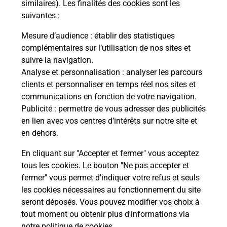
similaires). Les finalités des cookies sont les
Vieille Eglise En Yvelines
suivantes :
Villennes Sur Seine
Mesure d’audience
: établir des statistiques
Villepreux
complémentaires sur l’utilisation de nos sites et
suivre la navigation.
Villette
Analyse et personnalisation
: analyser les parcours
clients et personnaliser en temps réel nos sites et
Villiers Le Mahieu
communications en fonction de votre navigation.
Villiers Saint Frederic
Publicité
: permettre de vous adresser des publicités
en lien avec vos centres d’intérêts sur notre site et
Viroflay
en dehors.
Voisins Le Bretonneux
En cliquant sur "Accepter et fermer" vous acceptez
tous les cookies. Le bouton "Ne pas accepter et
fermer" vous permet d'indiquer votre refus et seuls
Localiser
Liste Boîtes aux lettres
Yvelines
les cookies nécessaires au fonctionnement du site
seront déposés. Vous pouvez modifier vos choix à
tout moment ou obtenir plus d'informations via
notre politique de cookies
.