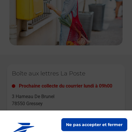
Le lien s'ouvre dans un nouvel onglet
Boîte aux lettres La Poste
Prochaine collecte du courrier
lundi
à
09h00
3 Hameau De Brunel
78550
Gressey
Itinéraire
Ne pas accepter et fermer