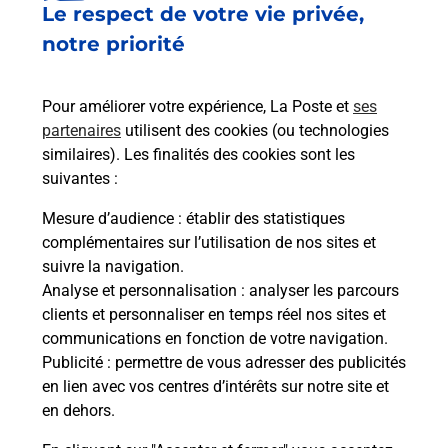
Le respect de votre vie privée,
Le lien s'ouvre dans un nouvel onglet
Boîte aux lettres La Poste
notre priorité
Prochaine collecte du courrier
lundi
à
09h00
Pour améliorer votre expérience, La Poste et
ses
2 Rue Des Plantes
partenaires
utilisent des cookies (ou technologies
78550
Gressey
similaires). Les finalités des cookies sont les
suivantes :
Itinéraire
Mesure d’audience
: établir des statistiques
complémentaires sur l’utilisation de nos sites et
Le lien s'ouvre dans un nouvel onglet
suivre la navigation.
Boîte aux lettres La Poste
Analyse et personnalisation
: analyser les parcours
Prochaine collecte du courrier
lundi
à
09h00
clients et personnaliser en temps réel nos sites et
communications en fonction de votre navigation.
7 Place De L Orme
Publicité
: permettre de vous adresser des publicités
78550
Gressey
en lien avec vos centres d’intérêts sur notre site et
en dehors.
Itinéraire