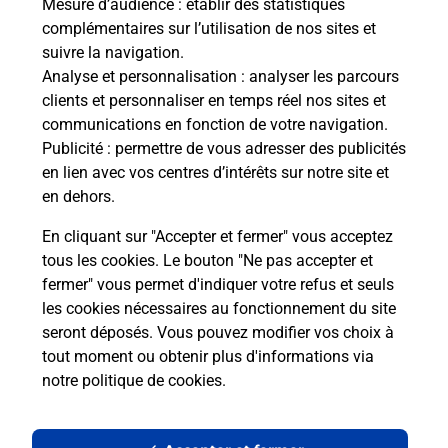
Mesure d’audience
: établir des statistiques
complémentaires sur l’utilisation de nos sites et
Le lien s'ouvre dans un nouvel onglet
suivre la navigation.
Boîte aux Lettres La Poste
Analyse et personnalisation
: analyser les parcours
Prochaine collecte du courrier
samedi
à
11h30
clients et personnaliser en temps réel nos sites et
communications en fonction de votre navigation.
3 Rue Du Marechal Leclerc
Publicité
: permettre de vous adresser des publicités
78780
Maurecourt
en lien avec vos centres d’intérêts sur notre site et
en dehors.
Itinéraire
En cliquant sur "Accepter et fermer" vous acceptez
tous les cookies. Le bouton "Ne pas accepter et
fermer" vous permet d'indiquer votre refus et seuls
Localiser
Liste Boîtes aux lettres
Yvelines
Maurecourt
les cookies nécessaires au fonctionnement du site
seront déposés. Vous pouvez modifier vos choix à
tout moment ou obtenir plus d'informations via
notre politique de cookies
.
Plan du site