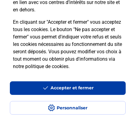
En
en lien avec vos centres d’intérêts sur notre site et
Envoyer un colis
en dehors.
Vous souhaitez envoyer un colis depuis :
En cliquant sur "Accepter et fermer" vous acceptez
WISSEMBOURG (67160) ? Découvrez toutes les
tous les cookies. Le bouton "Ne pas accepter et
solutions proposées par La Poste.
fermer" vous permet d'indiquer votre refus et seuls
les cookies nécessaires au fonctionnement du site
En savoir plus
seront déposés. Vous pouvez modifier vos choix à
tout moment ou obtenir plus d'informations via
notre politique de cookies
.
Questions fréquemment posées
Accepter et fermer
Quel est le prix d’une photocopie ?
Personnaliser
Où faire des photocopies à proximité
?