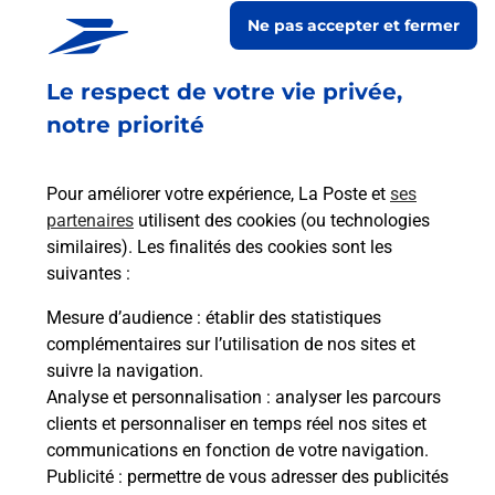
Ne pas accepter et fermer
Le lien s'ouvre dans un nouvel onglet
En savoir plus
Le respect de votre vie privée,
notre priorité
Services
Pour améliorer votre expérience, La Poste et
ses
partenaires
utilisent des cookies (ou technologies
En savoir plus
En sa
similaires). Les finalités des cookies sont les
suivantes :
Ache
Mesure d’audience
: établir des statistiques
dent
sui
complémentaires sur l’utilisation de nos sites et
 auto
Vous
suivre la navigation.
G
de c
Analyse et personnalisation
: analyser les parcours
oste.
télé
clients et personnaliser en temps réel nos sites et
Post
communications en fonction de votre navigation.
Publicité
: permettre de vous adresser des publicités