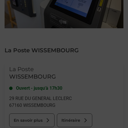
La Poste WISSEMBOURG
Le lien s'ouvre dans un nouvel onglet
La Poste
WISSEMBOURG
Ouvert
-
jusqu'à
17h30
29 RUE DU GENERAL LECLERC
67160
WISSEMBOURG
En savoir plus
Itinéraire