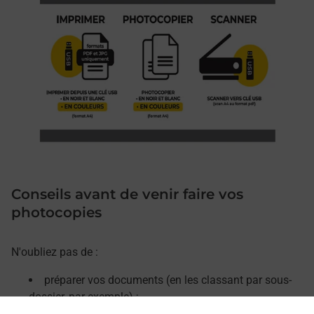
Conseils avant de venir faire vos
photocopies
N'oubliez pas de :
préparer vos documents (en les classant par sous-
dossier, par exemple) ;
retirer les agrafes, trombones et décorner vos pages.