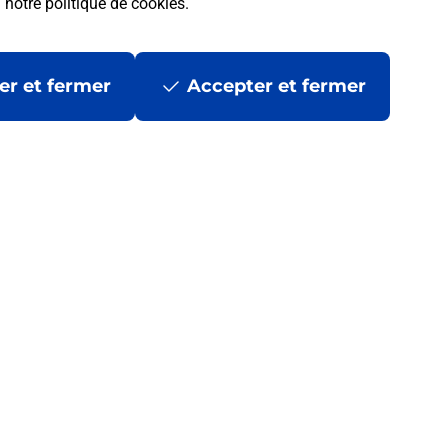
a
notre politique de cookies
.
er et fermer
Accepter et fermer
 la Poste ?