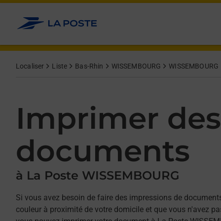
Allez au contenu
Afficher ou masquer la réponse
Afficher ou masquer la réponse
Afficher ou masquer la réponse
Afficher ou masquer la réponse
Localiser
Liste
Bas-Rhin
WISSEMBOURG
WISSEMBOURG
Imprimer des
documents
à La Poste WISSEMBOURG
Si vous avez besoin de faire des impressions de documents
couleur à proximité de votre domicile et que vous n'avez p