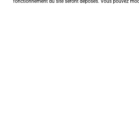
fonctionnement du site seront déposés. Vous pouvez modi
Questions fréque
Quel est le prix d’une impression
Où imprimer des documents auto
Comment faire des impressions 
Quels sont les documents et les f