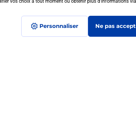
fier vos choix à tout moment ou obtenir plus d'informations vi
mment posées
Personnaliser
Ne pas accept
 ?
ur de moi ?
?
ormats qu'il est possible d'imprimer à