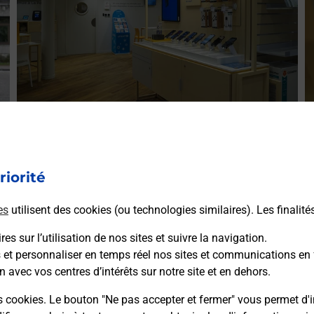
Acheter un iPhone neuf ou reconditionné
A
Vous recherchez un smartphone pas cher proche de chez
V
vous ? Découvrez notre offre de téléphones iPhone Apple
riorité
v
dans vos bureaux de Poste à WISSEMBOURG (67160) !
S
es
utilisent des cookies (ou technologies similaires). Les finalité
(
En savoir plus
es sur l’utilisation de nos sites et suivre la navigation.
s et personnaliser en temps réel nos sites et communications en 
n avec vos centres d’intérêts sur notre site et en dehors.
s cookies. Le bouton "Ne pas accepter et fermer" vous permet d'i