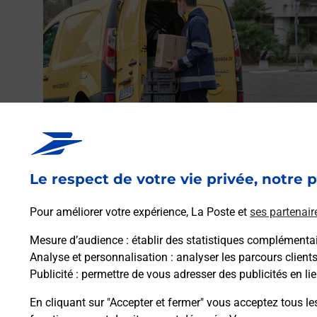
to ou
0) ?
Envoyer un colis
Vous souhaitez envoyer un colis depuis :
WISSEMBOURG (67160) ? Découvrez toutes les
Le respect de votre vie privée, notre p
solutions proposées par La Poste.
Pour améliorer votre expérience, La Poste et
ses partenair
En savoir plus
Mesure d’audience
: établir des statistiques complémentair
Analyse et personnalisation
: analyser les parcours client
Publicité
: permettre de vous adresser des publicités en lie
En cliquant sur "Accepter et fermer" vous acceptez tous le