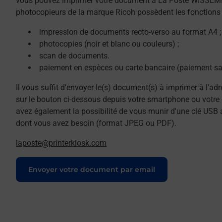
vous pouvez imprimer votre document à La Poste WISSE
photocopieurs de la marque Ricoh possèdent les fonctions 
impression de documents recto-verso au format A4 ;
photocopies (noir et blanc ou couleurs) ;
scan de documents.
paiement en espèces ou carte bancaire (paiement sa
Il vous suffit d'envoyer le(s) document(s) à imprimer à l'ad
sur le bouton ci-dessous depuis votre smartphone ou votre 
avez également la possibilité de vous munir d'une clé USB 
dont vous avez besoin (format JPEG ou PDF).
laposte@printerkiosk.com
Le lien s'ouvre dans un nouvel onglet
Envoyer votre document par email