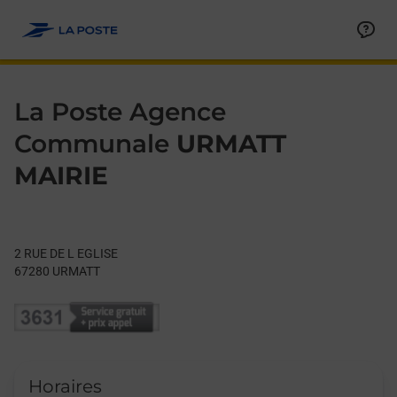
Le lien s'ouvre dans un nouvel onglet
Allez au contenu
Day of the Week
Get directions to La Poste Agence Communale at 2 RUE DE L 
Hours
La Poste Agence
Communale
URMATT
MAIRIE
2 RUE DE L EGLISE
67280
URMATT
Horaires