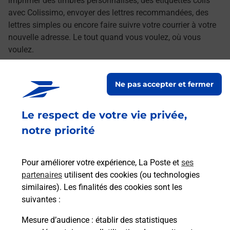
imprimer des timbres personnalisés, des étiquettes colis
avec Colissimo, envoyer des lettres recommandées, des
lettres simples ou encore faire suivre votre courrier à votre
nouvelle adresse. Le tout quand vous voulez, où vous
voulez.
Découvrez toutes les offres et services en ligne de
Ne pas accepter et fermer
La Poste
Le respect de votre vie privée,
notre priorité
Pour améliorer votre expérience, La Poste et
ses
partenaires
utilisent des cookies (ou technologies
similaires). Les finalités des cookies sont les
suivantes :
Mesure d’audience
: établir des statistiques