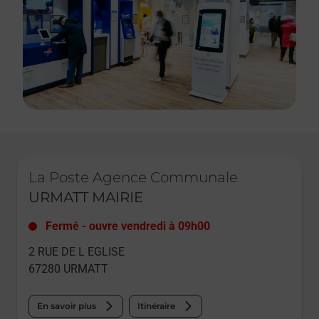
Le lien s'ouvre dans un nouvel onglet
La Poste Agence Communale
URMATT MAIRIE
Fermé
-
ouvre vendredi à
09h00
2 RUE DE L EGLISE
67280
URMATT
En savoir plus
Itinéraire