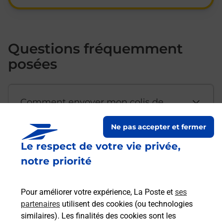
Questions fréquemment
posées
Comment envoyer mon colis de
chez moi ?
Ne pas accepter et fermer
Le respect de votre vie privée,
Est-il possible d’acheter un
notre priorité
emballage directement depuis un
bureau de Poste ?
Pour améliorer votre expérience, La Poste et
ses
partenaires
utilisent des cookies (ou technologies
Comment demander une
similaires). Les finalités des cookies sont les