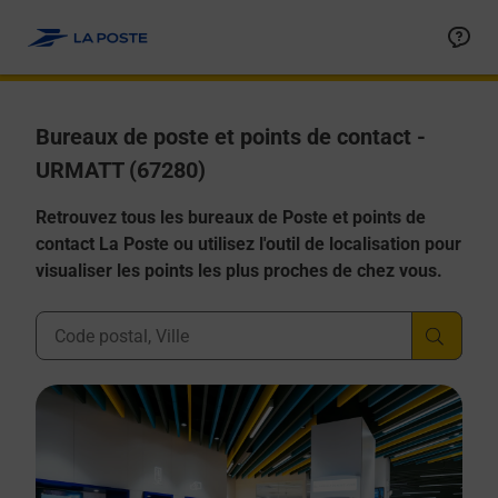
Allez au contenu
Afficher ou masquer la réponse
Afficher ou masquer la réponse
Afficher ou masquer la réponse
Afficher ou masquer la réponse
Afficher ou masquer la réponse
Bureaux de poste et points de contact -
URMATT (67280)
Retrouvez tous les bureaux de Poste et points de
contact La Poste ou utilisez l'outil de localisation pour
visualiser les points les plus proches de chez vous.
Ville, Département, Code Postal