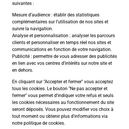
modification de livraison ?
suivantes :
Mesure d’audience
: établir des statistiques
complémentaires sur l’utilisation de nos sites et
Comment La Poste participe-t-elle
suivre la navigation.
à votre sécurité au quotidien ?
Analyse et personnalisation
: analyser les parcours
clients et personnaliser en temps réel nos sites et
communications en fonction de votre navigation.
Puis-je passer mon code de la route
Publicité
: permettre de vous adresser des publicités
avec La Poste et sous quelles
en lien avec vos centres d’intérêts sur notre site et
conditions ?
en dehors.
En cliquant sur "Accepter et fermer" vous acceptez
tous les cookies. Le bouton "Ne pas accepter et
fermer" vous permet d'indiquer votre refus et seuls
Localiser
Liste
Bas-Rhin
URMATT
les cookies nécessaires au fonctionnement du site
seront déposés. Vous pouvez modifier vos choix à
tout moment ou obtenir plus d'informations via
notre politique de cookies
.