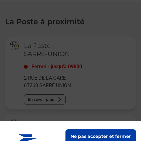
La Poste à proximité
La Poste
SARRE-UNION
Fermé
-
jusqu'à
09h00
2 RUE DE LA GARE
67260
SARRE UNION
En savoir plus
Relais Pickup
PEINTURE SENE
Ne pas accepter et fermer