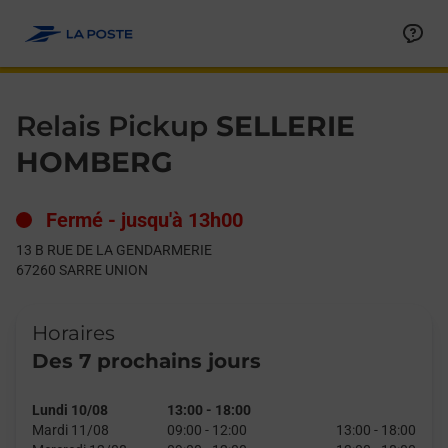
Le lien s'ouvre dans un nouvel onglet
Allez au contenu
Day of the Week
Get directions to Relais Pickup at 13 B RUE DE LA GENDARME
Hours
Relais Pickup
SELLERIE
HOMBERG
Fermé
-
jusqu'à
13h00
13 B RUE DE LA GENDARMERIE
67260
SARRE UNION
Horaires
Des 7 prochains jours
Lundi 10/08
13:00
-
18:00
Mardi 11/08
09:00
-
12:00
13:00
-
18:00