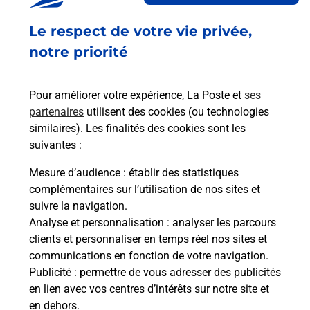
Fermé
-
jusqu'à
14h00
Le respect de votre vie privée,
3 RUE MAX KARCHER
67260
SARRE UNION
notre priorité
En savoir plus
Pour améliorer votre expérience, La Poste et
ses
partenaires
utilisent des cookies (ou technologies
Malin !
similaires). Les finalités des cookies sont les
suivantes :
La Poste
Mesure d’audience
: établir des statistiques
en ligne
complémentaires sur l’utilisation de nos sites et
suivre la navigation.
Ouvert 24h/24
Analyse et personnalisation
: analyser les parcours
clients et personnaliser en temps réel nos sites et
En savoir plus
communications en fonction de votre navigation.
Publicité
: permettre de vous adresser des publicités
en lien avec vos centres d’intérêts sur notre site et
Recherchez un autre point de contact
en dehors.