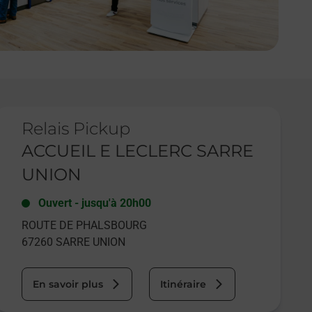
e lien s'ouvre dans un nouvel onglet
Relais Pickup
ACCUEIL E LECLERC SARRE
UNION
Ouvert
-
jusqu'à
20h00
ROUTE DE PHALSBOURG
67260
SARRE UNION
En savoir plus
Itinéraire