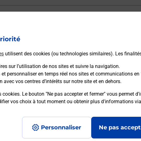
ectement depuis un bureau de Poste ?
riorité
vraison ?
es
utilisent des cookies (ou technologies similaires). Les finalité
es sur l’utilisation de nos sites et suivre la navigation.
sécurité au quotidien ?
s et personnaliser en temps réel nos sites et communications en 
n avec vos centres d’intérêts sur notre site et en dehors.
 Poste et sous quelles conditions ?
s cookies. Le bouton "Ne pas accepter et fermer" vous permet d'i
fier vos choix à tout moment ou obtenir plus d'informations vi
Personnaliser
Ne pas accept
Accessibilité : partiellement conforme
Conditions contractuel