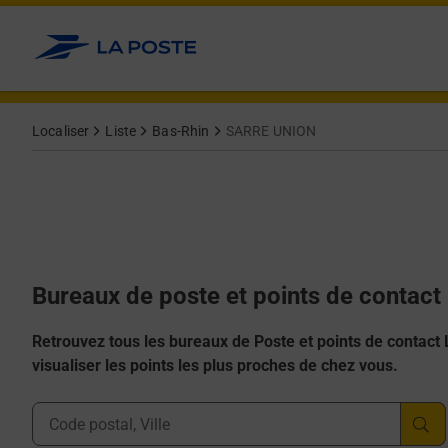
Allez au contenu
Afficher ou masquer la réponse
Afficher ou masquer la réponse
Afficher ou masquer la réponse
Afficher ou masquer la réponse
Afficher ou masquer la réponse
Localiser
Liste
Bas-Rhin
SARRE UNION
Bureaux de poste et points de contac
Retrouvez tous les bureaux de Poste et points de contact La
visualiser les points les plus proches de chez vous.
Ville, Département, Code Postal