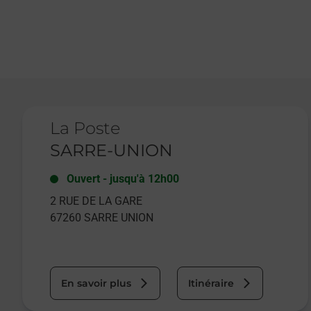
Le lien s'ouvre dans un nouvel onglet
La Poste
SARRE-UNION
Ouvert
-
jusqu'à
12h00
2 RUE DE LA GARE
67260
SARRE UNION
En savoir plus
Itinéraire