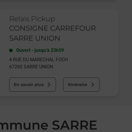
e lien s'ouvre dans un nouvel onglet
Relais Pickup
CONSIGNE CARREFOUR
SARRE UNION
Ouvert
-
jusqu'à
23h59
4 RUE DU MARECHAL FOCH
67260
SARRE UNION
En savoir plus
Itinéraire
commune SARRE