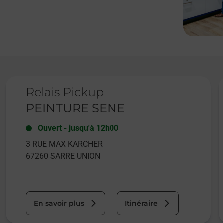
Le lien s'ouvre dans un nouvel onglet
L
Relais Pickup
PEINTURE SENE
Ouvert
-
jusqu'à
12h00
3 RUE MAX KARCHER
67260
SARRE UNION
En savoir plus
Itinéraire