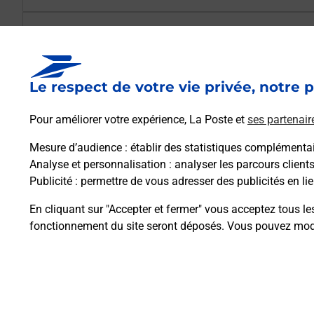
Est-il possible d’acheter un emballage dir
Le respect de votre vie privée, notre p
Comment demander une modification de li
Pour améliorer votre expérience, La Poste et
ses partenair
Mesure d’audience
: établir des statistiques complémentair
Comment La Poste participe-t-elle à votre 
Analyse et personnalisation
: analyser les parcours client
Publicité
: permettre de vous adresser des publicités en lie
Puis-je passer mon code de la route avec La
En cliquant sur "Accepter et fermer" vous acceptez tous le
fonctionnement du site seront déposés. Vous pouvez modi
Plan du site