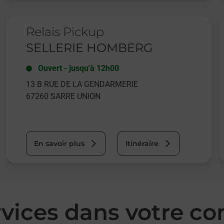
Le lien s'ouvre dans un nouvel onglet
L
Relais Pickup
SELLERIE HOMBERG
Ouvert
-
jusqu'à
12h00
13 B RUE DE LA GENDARMERIE
67260
SARRE UNION
En savoir plus
Itinéraire
rvices dans votre 