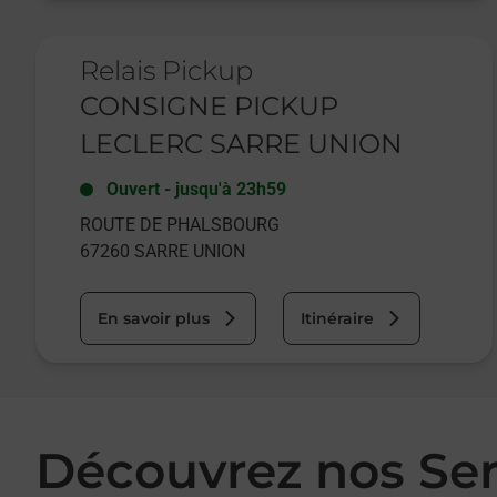
Le lien s'ouvre dans un nouvel onglet
Relais Pickup
CONSIGNE PICKUP
LECLERC SARRE UNION
Ouvert
-
jusqu'à
23h59
ROUTE DE PHALSBOURG
67260
SARRE UNION
En savoir plus
Itinéraire
Découvrez nos Se