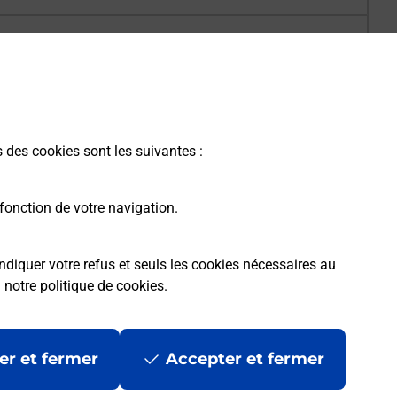
s des cookies sont les suivantes :
fonction de votre navigation.
ndiquer votre refus et seuls les cookies nécessaires au
a
notre politique de cookies
.
er et fermer
Accepter et fermer
les
Mentions légales
Données personnelles et cookies