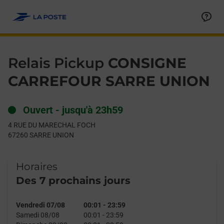
Le lien s'ouvre dans un nouvel onglet
Allez au contenu
Day of the Week
Get directions to Relais Pickup at 4 RUE DU MARECHAL FOCH
Hours
Relais Pickup
CONSIGNE
CARREFOUR SARRE UNION
Ouvert
-
jusqu'à
23h59
4 RUE DU MARECHAL FOCH
67260
SARRE UNION
Horaires
Des 7 prochains jours
Vendredi 07/08
00:01
-
23:59
Samedi 08/08
00:01
-
23:59