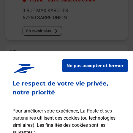
3 RUE MAX KARCHER
67260
SARRE UNION
En savoir plus
La Poste
SARRE-UNION
Ne pas accepter et fermer
Fermé
-
ouvre samedi à
09h00
Le respect de votre vie privée,
2 RUE DE LA GARE
67260
SARRE UNION
notre priorité
En savoir plus
Pour améliorer votre expérience, La Poste et
ses
partenaires
utilisent des cookies (ou technologies
Malin !
similaires). Les finalités des cookies sont les
suivantes :