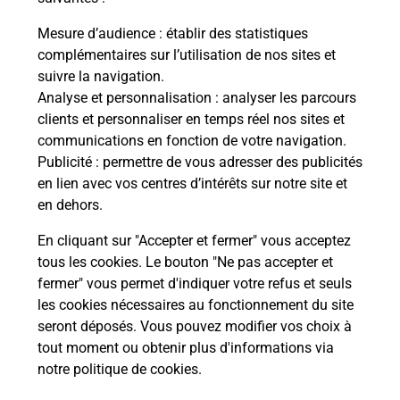
La Poste
Mesure d’audience
: établir des statistiques
en ligne
complémentaires sur l’utilisation de nos sites et
suivre la navigation.
Ouvert 24h/24
Analyse et personnalisation
: analyser les parcours
clients et personnaliser en temps réel nos sites et
En savoir plus
communications en fonction de votre navigation.
Publicité
: permettre de vous adresser des publicités
en lien avec vos centres d’intérêts sur notre site et
Recherchez un autre point de contact
en dehors.
En cliquant sur "Accepter et fermer" vous acceptez
tous les cookies. Le bouton "Ne pas accepter et
Localiser
Liste
Bas-Rhin
SARRE UNION
fermer" vous permet d'indiquer votre refus et seuls
CONSIGNE CARREFOUR SARRE UNION
les cookies nécessaires au fonctionnement du site
seront déposés. Vous pouvez modifier vos choix à
tout moment ou obtenir plus d'informations via
notre politique de cookies
.
Plan du site