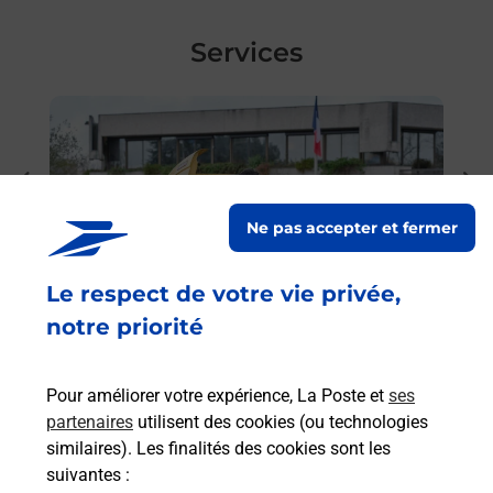
Services
En savoir plus
En sa
Ache
dent
sui
Vous
Ne pas accepter et fermer
de c
télé
Le respect de votre vie privée,
Post
notre priorité
En
Envoyer un colis
Pour améliorer votre expérience, La Poste et
ses
Vous souhaitez envoyer un colis depuis :
partenaires
utilisent des cookies (ou technologies
LINGOLSHEIM (67380) ? Découvrez toutes les
similaires). Les finalités des cookies sont les
solutions proposées par La Poste.
suivantes :