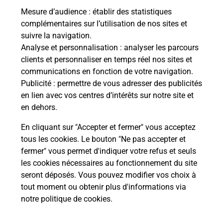
Mesure d’audience
: établir des statistiques
En savoir plus
complémentaires sur l’utilisation de nos sites et
suivre la navigation.
Analyse et personnalisation
: analyser les parcours
clients et personnaliser en temps réel nos sites et
Questions fréquemment posées
communications en fonction de votre navigation.
Publicité
: permettre de vous adresser des publicités
en lien avec vos centres d’intérêts sur notre site et
en dehors.
Quel est le prix d’une numérisation ?
En cliquant sur "Accepter et fermer" vous acceptez
Où faire des numérisations à
tous les cookies. Le bouton "Ne pas accepter et
proximité ?
fermer" vous permet d'indiquer votre refus et seuls
les cookies nécessaires au fonctionnement du site
seront déposés. Vous pouvez modifier vos choix à
Comment numériser un document ?
tout moment ou obtenir plus d'informations via
notre politique de cookies
.
Localiser
Liste
Bas-Rhin
LINGOLSHEIM
LINGOLSHEIM