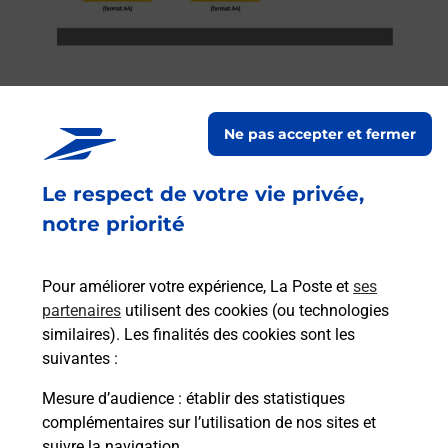
Ne pas accepter et fermer
Services
Le respect de votre vie privée,
En savoir plus
En sa
notre priorité
Ache
dent
sui
Pour améliorer votre expérience, La Poste et
ses
rieur
Vous
partenaires
utilisent des cookies (ou technologies
ez
de c
similaires). Les finalités des cookies sont les
ste à
télé
suivantes :
Post
Mesure d’audience
: établir des statistiques
complémentaires sur l’utilisation de nos sites et
En
Envoyer un colis
suivre la navigation.