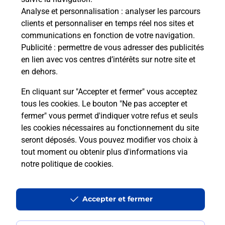
Analyse et personnalisation
: analyser les parcours
Vous souhaitez envoyer un colis depuis :
clients et personnaliser en temps réel nos sites et
LINGOLSHEIM (67380) ? Découvrez toutes les
communications en fonction de votre navigation.
solutions proposées par La Poste.
Publicité
: permettre de vous adresser des publicités
en lien avec vos centres d’intérêts sur notre site et
En savoir plus
en dehors.
En cliquant sur "Accepter et fermer" vous acceptez
tous les cookies. Le bouton "Ne pas accepter et
fermer" vous permet d'indiquer votre refus et seuls
Questions fréquemment posées
les cookies nécessaires au fonctionnement du site
seront déposés. Vous pouvez modifier vos choix à
tout moment ou obtenir plus d'informations via
Quel est le prix d’une impression ?
notre politique de cookies
.
Où imprimer des documents autour
Accepter et fermer
de moi ?