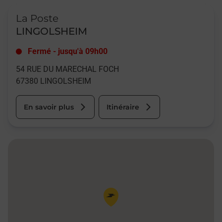
Le lien s'ouvre dans un nouvel onglet
La Poste
LINGOLSHEIM
Fermé
-
jusqu'à
09h00
54 RUE DU MARECHAL FOCH
67380
LINGOLSHEIM
En savoir plus
Itinéraire
Pin de la carte