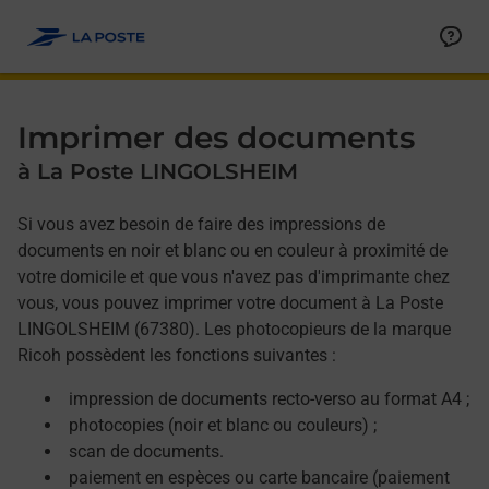
Allez au contenu
Afficher ou masquer la réponse
Afficher ou masquer la réponse
Afficher ou masquer la réponse
Afficher ou masquer la réponse
Imprimer des documents
à La Poste LINGOLSHEIM
Si vous avez besoin de faire des impressions de
documents en noir et blanc ou en couleur à proximité de
votre domicile et que vous n'avez pas d'imprimante chez
vous, vous pouvez imprimer votre document à La Poste
LINGOLSHEIM (67380). Les photocopieurs de la marque
Ricoh possèdent les fonctions suivantes :
impression de documents recto-verso au format A4 ;
photocopies (noir et blanc ou couleurs) ;
scan de documents.
paiement en espèces ou carte bancaire (paiement