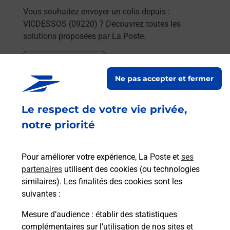
Vous souhaitez envoyer un colis depuis :
VICDESSOS (09220) ? Découvrez toutes les
solutions proposées par La Poste.
En savoir plus
Ne pas accepter et fermer
En savoir plus
Le respect de votre vie privée,
Souscrire à la téléassistance
notre priorité
Besoin d’un système de téléassistance à l’intérieur
et/ou à l’extérieur de votre domicile ? Découvrez
Pour améliorer votre expérience, La Poste et
ses
les offres téléalarme dans votre bureau de Poste à
partenaires
utilisent des cookies (ou technologies
VICDESSOS.
similaires). Les finalités des cookies sont les
suivantes :
En savoir plus
Mesure d’audience
: établir des statistiques
En savoir plus
complémentaires sur l’utilisation de nos sites et