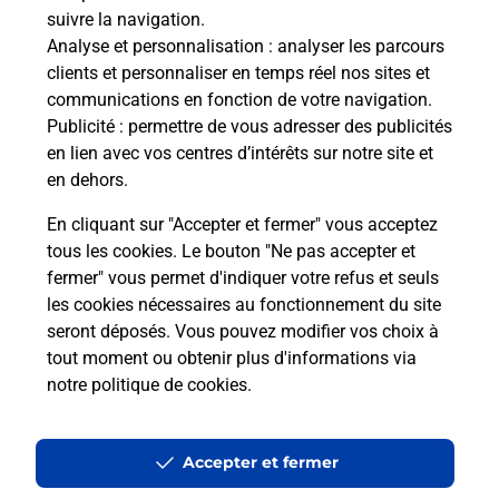
France Services
suivre la navigation.
Analyse et personnalisation
: analyser les parcours
Vous souhaitez être accompagné dans vos
clients et personnaliser en temps réel nos sites et
démarches administratives ? Rendez-vous dans
communications en fonction de votre navigation.
votre bureau de poste labellisé France services à
Publicité
: permettre de vous adresser des publicités
VICDESSOS (09220)
en lien avec vos centres d’intérêts sur notre site et
en dehors.
En savoir plus
En cliquant sur "Accepter et fermer" vous acceptez
tous les cookies. Le bouton "Ne pas accepter et
fermer" vous permet d'indiquer votre refus et seuls
Localiser
Liste
Ariège
VAL DE SOS
VICDESSOS
les cookies nécessaires au fonctionnement du site
seront déposés. Vous pouvez modifier vos choix à
tout moment ou obtenir plus d'informations via
notre politique de cookies
.
Plan du site
Accessibilité : partiellement conforme
Accepter et fermer