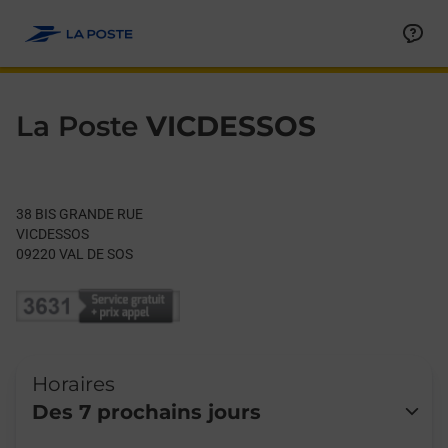
Le lien s'ouvre dans un nouvel onglet
Allez au contenu
Day of the Week
Get directions to La Poste at 38 BIS GRANDE RUE VAL DE SOS,
Hours
La Poste
VICDESSOS
38 BIS GRANDE RUE
VICDESSOS
09220
VAL DE SOS
Horaires
Des 7 prochains jours