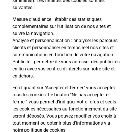
similaires). Les finalités des cookies sont les
suivantes :
ns
Vous
s à
de c
Mesure d’audience
: établir des statistiques
télé
complémentaires sur l’utilisation de nos sites et
de P
suivre la navigation.
Analyse et personnalisation
: analyser les parcours
En
clients et personnaliser en temps réel nos sites et
Acheter un iPhone neuf ou reconditionné
communications en fonction de votre navigation.
Publicité
: permettre de vous adresser des publicités
Vous recherchez un smartphone pas cher proche
en lien avec vos centres d’intérêts sur notre site et
de chez vous ? Découvrez notre offre de
en dehors.
téléphones iPhone Apple dans vos bureaux de
Poste à VICDESSOS (09220) !
En cliquant sur "Accepter et fermer" vous acceptez
tous les cookies. Le bouton "Ne pas accepter et
En savoir plus
fermer" vous permet d'indiquer votre refus et seuls
les cookies nécessaires au fonctionnement du site
seront déposés. Vous pouvez modifier vos choix à
tout moment ou obtenir plus d'informations via
Questions fréquemment posées
notre politique de cookies
.