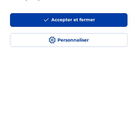
Accepter et fermer
La téléassistance classique avec
médaillon d’alarme qu’est ce que
c’est ?
Personnaliser
Comment fonctionne la
téléassistance classique ?
Comment est installée la
téléassistance classique ?
Localiser
Liste
Ariège
VAL DE SOS
VICDESSOS
Teleassistance