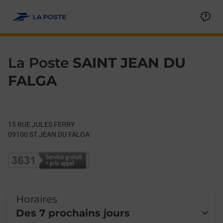
Le lien s'ouvre dans un nouvel onglet
Allez au contenu
Day of the Week
Get directions to La Poste at 15 RUE JULES FERRY ST JEAN D
Hours
La Poste
SAINT JEAN DU
FALGA
15 RUE JULES FERRY
09100
ST JEAN DU FALGA
Horaires
Des 7 prochains jours