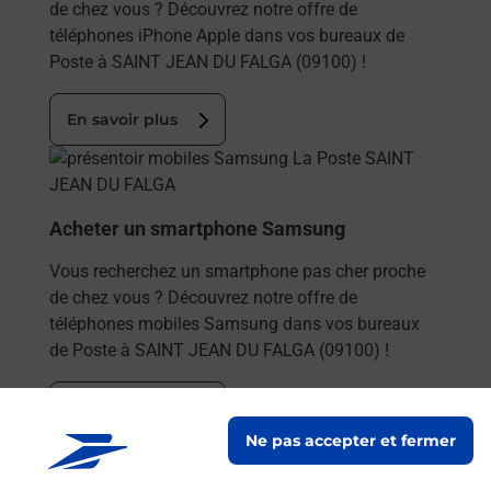
de chez vous ? Découvrez notre offre de
téléphones iPhone Apple dans vos bureaux de
Poste à SAINT JEAN DU FALGA (09100) !
En savoir plus
En savoir plus
Acheter un smartphone Samsung
Vous recherchez un smartphone pas cher proche
de chez vous ? Découvrez notre offre de
téléphones mobiles Samsung dans vos bureaux
de Poste à SAINT JEAN DU FALGA (09100) !
En savoir plus
Ne pas accepter et fermer
En savoir plus
Envoyer un colis