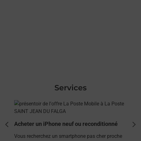
Services
En savoir plus
Acheter un iPhone neuf ou reconditionné
dent
sui
Vous recherchez un smartphone pas cher proche