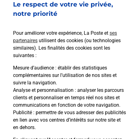
Le respect de votre vie privée,
Vous souhaitez envoyer un colis depuis : SAINT
notre priorité
JEAN DU FALGA (09100) ? Découvrez toutes les
solutions proposées par La Poste.
Pour améliorer votre expérience, La Poste et
ses
partenaires
utilisent des cookies (ou technologies
En savoir plus
similaires). Les finalités des cookies sont les
En savoir plus
suivantes :
Mesure d’audience
: établir des statistiques
Souscrire à la téléassistance
complémentaires sur l’utilisation de nos sites et
suivre la navigation.
Besoin d’un système de téléassistance à l’intérieur
Analyse et personnalisation
: analyser les parcours
et/ou à l’extérieur de votre domicile ? Découvrez
clients et personnaliser en temps réel nos sites et
les offres téléalarme dans votre bureau de Poste à
communications en fonction de votre navigation.
SAINT JEAN DU FALGA.
Publicité
: permettre de vous adresser des publicités
en lien avec vos centres d’intérêts sur notre site et
En savoir plus
en dehors.