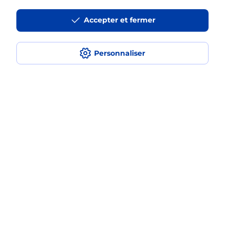
Accepter et fermer
La téléassistance classique avec
médaillon d’alarme qu’est ce que
c’est ?
Personnaliser
Comment fonctionne la
téléassistance classique ?
Comment est installée la
téléassistance classique ?
Localiser
Liste
Ariège
ST JEAN DU FALGA
SAINT JEAN DU FALGA
Teleassistance