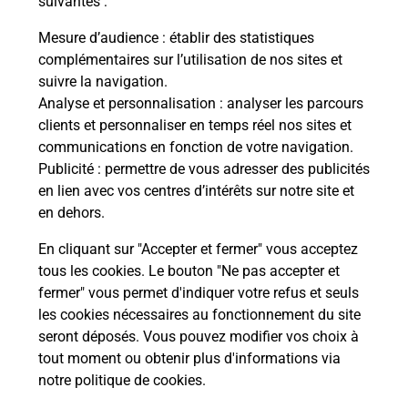
suivantes :
es
Vous
de c
Mesure d’audience
: établir des statistiques
télé
complémentaires sur l’utilisation de nos sites et
de P
suivre la navigation.
Analyse et personnalisation
: analyser les parcours
En
clients et personnaliser en temps réel nos sites et
Acheter un iPhone neuf ou reconditionné
communications en fonction de votre navigation.
Publicité
: permettre de vous adresser des publicités
Vous recherchez un smartphone pas cher proche
en lien avec vos centres d’intérêts sur notre site et
de chez vous ? Découvrez notre offre de
en dehors.
téléphones iPhone Apple dans vos bureaux de
Poste à SAINT JEAN DU FALGA (09100) !
En cliquant sur "Accepter et fermer" vous acceptez
tous les cookies. Le bouton "Ne pas accepter et
En savoir plus
fermer" vous permet d'indiquer votre refus et seuls
les cookies nécessaires au fonctionnement du site
seront déposés. Vous pouvez modifier vos choix à
tout moment ou obtenir plus d'informations via
Questions fréquemment posées
notre politique de cookies
.