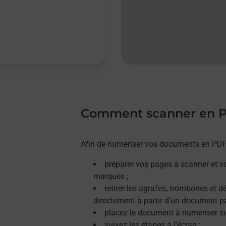
Comment scanner en 
Afin de numériser vos documents en PDF, 
préparer vos pages à scanner et v
marques ;
retirer les agrafes, trombones et 
directement à partir d'un document p
placez le document à numériser sur
suivez les étapes à l'écran ;