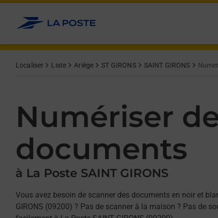
Allez au contenu
Afficher ou masquer la réponse
Afficher ou masquer la réponse
Afficher ou masquer la réponse
Localiser
Liste
Ariège
ST GIRONS
SAINT GIRONS
Numer
Numériser d
documents
à La Poste SAINT GIRONS
Vous avez besoin de scanner des documents en noir et bla
GIRONS (09200) ? Pas de scanner à la maison ? Pas de souc