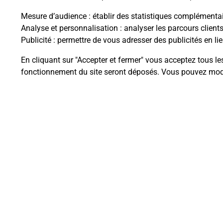
Mesure d’audience
: établir des statistiques complémentair
Analyse et personnalisation
: analyser les parcours client
Publicité
: permettre de vous adresser des publicités en lie
Questions fréque
En cliquant sur "Accepter et fermer" vous acceptez tous le
fonctionnement du site seront déposés. Vous pouvez modi
Quel est le prix d’une numérisati
Où faire des numérisations à pro
Comment numériser un docume