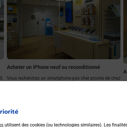
Acheter un iPhone neuf ou reconditionné
A
NS
Vous recherchez un smartphone pas cher proche de chez
V
r
vous ? Découvrez notre offre de téléphones iPhone Apple
v
dans vos bureaux de Poste à SAINT GIRONS (09200) !
S
(
En savoir plus
riorité
es
utilisent des cookies (ou technologies similaires). Les finalité