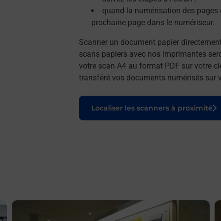
quand la numérisation des pages e
prochaine page dans le numériseur.
Scanner un document papier directemen
scans papiers avec nos imprimantes seron
votre scan A4 au format PDF sur votre cl
transféré vos documents numérisés sur vo
Le lien s'ouvre dans un nouvel onglet
Localiser les scanners à proximité
En savoir plus
E