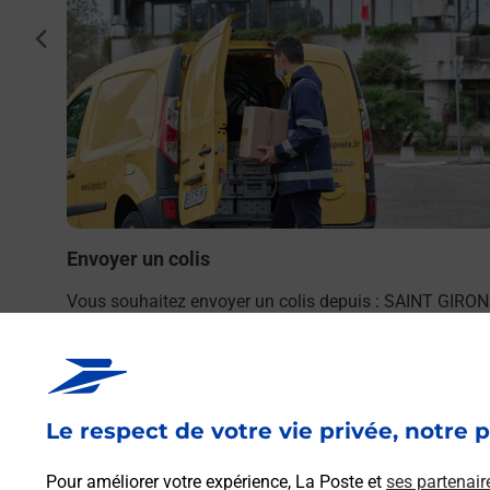
int
cédent
La
Envoyer un colis
Vous souhaitez envoyer un colis depuis : SAINT GIRO
(09200) ? Découvrez toutes les solutions proposées pa
La Poste.
En savoir plus
Le respect de votre vie privée, notre p
Pour améliorer votre expérience, La Poste et
ses partenair