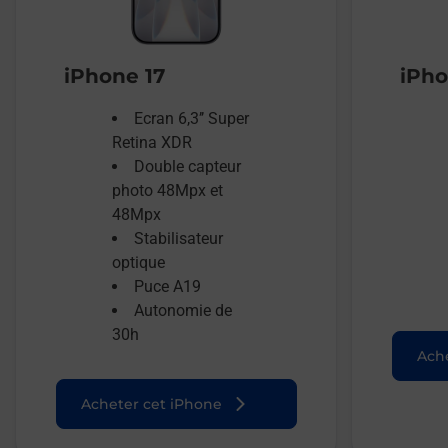
iPhone 17
iPho
Ecran 6,3’’ Super
Retina XDR
Double capteur
photo 48Mpx et
48Mpx
Stabilisateur
optique
Puce A19
Autonomie de
30h
Ache
Acheter cet iPhone