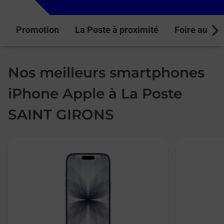
Promotion
La Poste à proximité
Foire aux q
Next
Nos meilleurs smartphones
iPhone Apple à La Poste
SAINT GIRONS