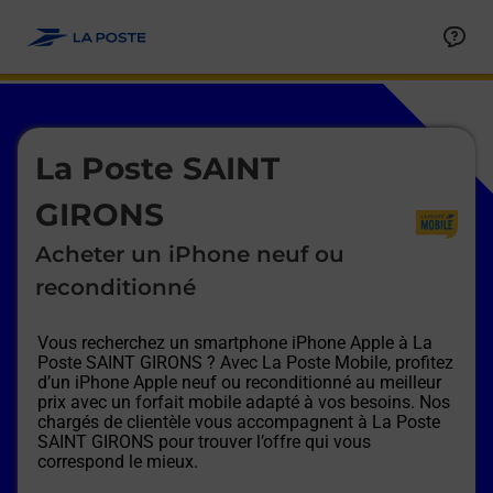
Le lien s'ouvre dans un nouvel onglet
Allez au contenu
Afficher ou masquer la réponse
Afficher ou masquer la réponse
Afficher ou masquer la réponse
Afficher ou masquer la réponse
Afficher ou masquer la réponse
Afficher ou masquer la réponse
Le lien s'ouvre dans un nouvel onglet
La Poste SAINT
GIRONS
Acheter un iPhone neuf ou
reconditionné
Vous recherchez un smartphone iPhone Apple à
La
Poste SAINT GIRONS
? Avec La Poste Mobile, profitez
d’un iPhone Apple neuf ou reconditionné au meilleur
prix avec un forfait mobile adapté à vos besoins. Nos
chargés de clientèle vous accompagnent à
La Poste
SAINT GIRONS
pour trouver l’offre qui vous
correspond le mieux.