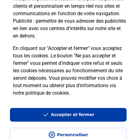
Questions fréquemment posées
clients et personnaliser en temps réel nos sites et
communications en fonction de votre navigation.
Publicité
: permettre de vous adresser des publicités
en lien avec vos centres d’intérêts sur notre site et
Quel réseau utilise La Poste Mobile ?
en dehors.
Est-ce que je peux garder mon
En cliquant sur "Accepter et fermer" vous acceptez
numéro de mobile gratuitement ?
tous les cookies. Le bouton "Ne pas accepter et
fermer" vous permet d'indiquer votre refus et seuls
les cookies nécessaires au fonctionnement du site
Est-ce que je peux bénéficier de la 5G
avec La Poste Mobile ?
seront déposés. Vous pouvez modifier vos choix à
tout moment ou obtenir plus d'informations via
notre politique de cookies
.
Est-ce que je peux utiliser mon forfait
à l’étranger avec La Poste Mobile ?
Accepter et fermer
Est-ce que je peux payer mon iPhone
en plusieurs fois avec La Poste Mobile
?
Personnaliser