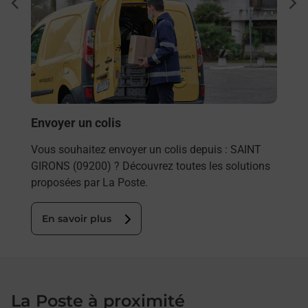
Ach
dent
sui
osée
Vous
de c
télé
de P
En
Envoyer un colis
Vous souhaitez envoyer un colis depuis : SAINT
GIRONS (09200) ? Découvrez toutes les solutions
proposées par La Poste.
En savoir plus
La Poste à proximité