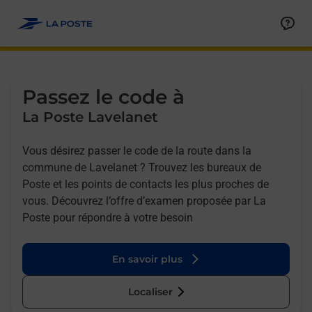
Allez au contenu
Afficher ou masquer la réponse
Afficher ou masquer la réponse
Afficher ou masquer la réponse
Afficher ou masquer la réponse
Passez le code à
La Poste Lavelanet
Vous désirez passer le code de la route dans la
commune de Lavelanet ? Trouvez les bureaux de
Poste et les points de contacts les plus proches de
vous. Découvrez l’offre d’examen proposée par La
Poste pour répondre à votre besoin
En savoir plus
Localiser