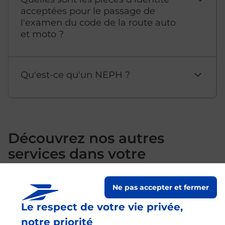
acceptées pour le passage de
l'examen du code de la route auto
et moto ?
Qu'est-ce qu'un NEPH ?
Découvrez nos autres
services dans votre
commune Lavelanet
Ne pas accepter et fermer
Le respect de votre vie privée,
notre priorité