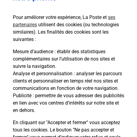
Pour améliorer votre expérience, La Poste et
ses
partenaires
utilisent des cookies (ou technologies
similaires). Les finalités des cookies sont les
suivantes :
Souscrire à la téléassistance
Mesure d’audience
: établir des statistiques
complémentaires sur l’utilisation de nos sites et
Vous cherchez une téléassistance, téléalarme dans
suivre la navigation.
la commune Lavelanet ?
Analyse et personnalisation
: analyser les parcours
Découvrez nos offres.
clients et personnaliser en temps réel nos sites et
communications en fonction de votre navigation.
En savoir plus
Publicité
: permettre de vous adresser des publicités
en lien avec vos centres d’intérêts sur notre site et
en dehors.
En cliquant sur "Accepter et fermer" vous acceptez
tous les cookies. Le bouton "Ne pas accepter et
Localiser
Liste
Liste - examen code de la route
Ariège - examen code de la route