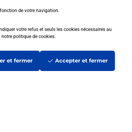
fonction de votre navigation.
ermis bateau à Saint
vrez l'offre proposée par
ndiquer votre refus et seuls les cookies nécessaires au
a
notre politique de cookies
.
serve ma session
er et fermer
Accepter et fermer
Malin !
La Poste
en ligne