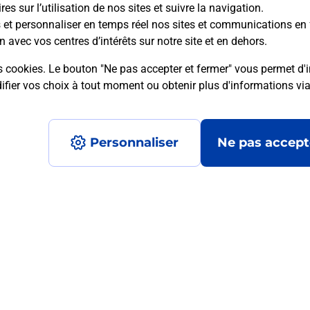
es sur l’utilisation de nos sites et suivre la navigation.
 ou moto
Permis Bateau
s et personnaliser en temps réel nos sites et communications en 
n avec vos centres d’intérêts sur notre site et en dehors.
tre code de la route auto ou
Vous cherchez à passer votre p
 - SAINT JEAN DE VERGES
Jean De Verges (09000) ? Décou
s cookies. Le bouton "Ne pas accepter et fermer" vous permet d'i
re proposée par La Poste.
La Poste.
fier vos choix à tout moment ou obtenir plus d'informations vi
Je réserve
En savoir plus
Je ré
Personnaliser
Ne pas accept
té
La Poste
VARILHES