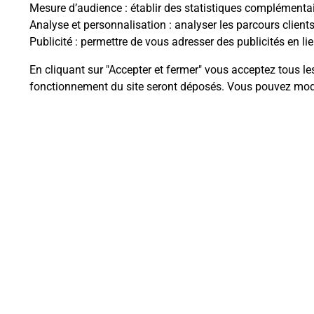
Mesure d’audience
: établir des statistiques complémentair
Code de la route auto
Analyse et personnalisation
: analyser les parcours client
Publicité
: permettre de vous adresser des publicités en lie
Vous cherchez à passer vo
moto au Centre La Poste
En cliquant sur "Accepter et fermer" vous acceptez tous le
(09000) ? Découvrez l'off
fonctionnement du site seront déposés. Vous pouvez modi
En savoir plus
La Poste à proximi
La Poste Relais
SAINT JEAN DE