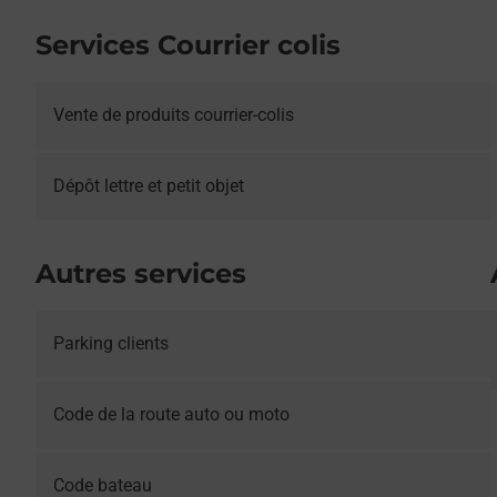
Services Courrier colis
Vente de produits courrier-colis
Dépôt lettre et petit objet
Autres services
Parking clients
Le lien s'ouvre dans un nouvel onglet
Code de la route auto ou moto
Le lien s'ouvre dans un nouvel onglet
Code bateau