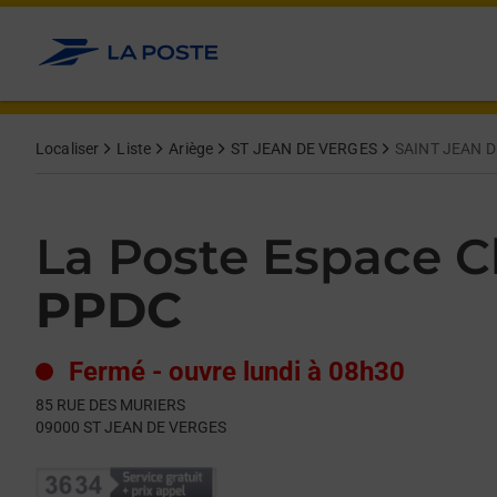
Le lien s'ouvre dans un nouvel onglet
Allez au contenu
Day of the Week
Get directions to La Poste Espace Clients Pro at 85 RUE DES
Hours
Localiser
Liste
Ariège
ST JEAN DE VERGES
SAINT JEAN 
La Poste Espace Cl
PPDC
Fermé
-
ouvre lundi à
08h30
85 RUE DES MURIERS
09000
ST JEAN DE VERGES