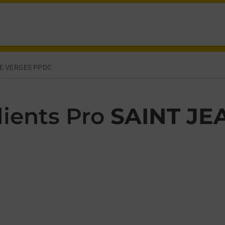
 MURIERS ST JEAN DE VERGES,
DE VERGES PPDC
ients Pro
SAINT JE