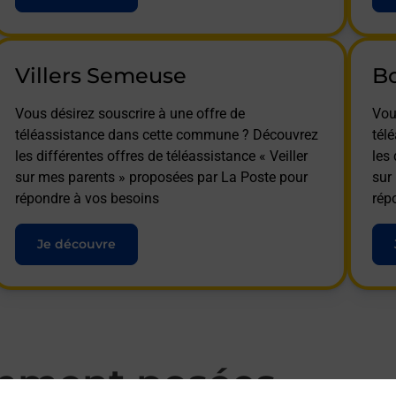
Villers Semeuse
B
Vous désirez souscrire à une offre de
Vou
téléassistance dans cette commune ? Découvrez
tél
les différentes offres de téléassistance « Veiller
les 
sur mes parents » proposées par La Poste pour
sur
répondre à vos besoins
rép
Je découvre
mment posées