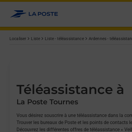
Allez au contenu
Afficher ou masquer la réponse
Afficher ou masquer la réponse
Afficher ou masquer la réponse
Localiser
Liste
Liste - téléassistance
Ardennes - téléassista
Téléassistance à
La Poste Tournes
Vous désirez souscrire à une téléassistance dans la c
Trouver les bureaux de Poste et les points de contacts l
Découvrez les différentes offres de téléassistance « Vei