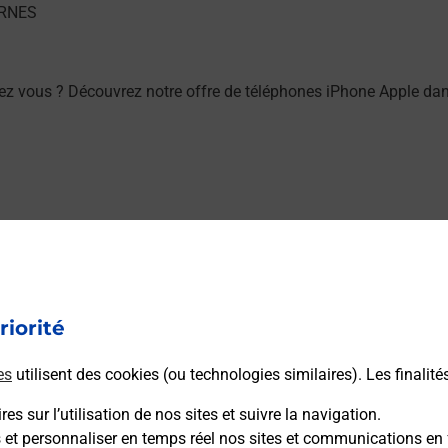
ez vous ? Découvrez notre offre de téléphones iPhone Apple d
ez vous ? Découvrez notre offre de téléphones mobiles Samsu
riorité
es
utilisent des cookies (ou technologies similaires). Les finalité
es sur l’utilisation de nos sites et suivre la navigation.
ou à l’extérieur de votre domicile ? Découvrez les offres téléal
s et personnaliser en temps réel nos sites et communications en 