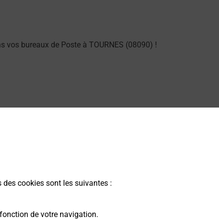
ans vos bureaux de Poste à TOURNES (08090) !
ng dans vos bureaux de Poste à TOURNES (08090) !
s des cookies sont les suivantes :
arme dans votre bureau de Poste à TOURNES.
fonction de votre navigation.