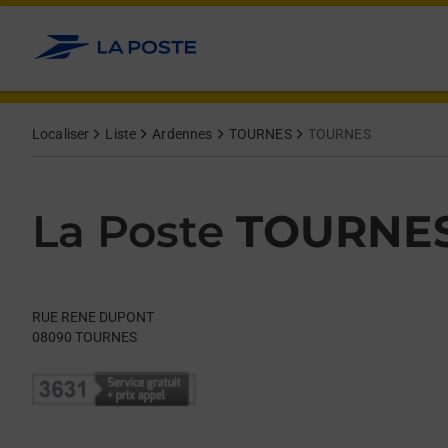
Le lien s'ouvre dans un nouvel onglet
Allez au contenu
Day of the Week
Get directions to La Poste at RUE RENE DUPONT TOURNES,
Hours
Localiser
Liste
Ardennes
TOURNES
TOURNES
La Poste
TOURNE
RUE RENE DUPONT
08090
TOURNES