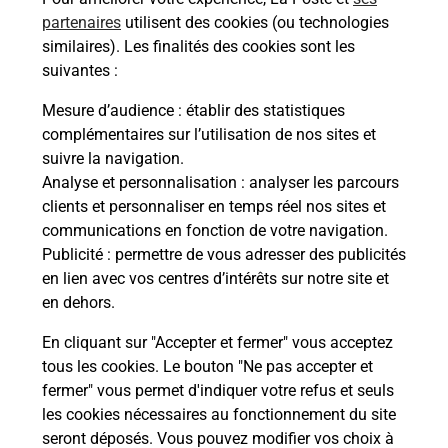
de Poste à ATTIGNY (08130) !
partenaires
utilisent des cookies (ou technologies
similaires). Les finalités des cookies sont les
En savoir plus
suivantes :
En savoir plus
Mesure d’audience
: établir des statistiques
complémentaires sur l’utilisation de nos sites et
Souscrire à la téléassistance
suivre la navigation.
Analyse et personnalisation
: analyser les parcours
Besoin d’un système de téléassistance à l’intérieur
clients et personnaliser en temps réel nos sites et
et/ou à l’extérieur de votre domicile ? Découvrez
communications en fonction de votre navigation.
les offres téléalarme dans votre bureau de Poste à
Publicité
: permettre de vous adresser des publicités
ATTIGNY.
en lien avec vos centres d’intérêts sur notre site et
en dehors.
En savoir plus
En cliquant sur "Accepter et fermer" vous acceptez
tous les cookies. Le bouton "Ne pas accepter et
fermer" vous permet d'indiquer votre refus et seuls
Localiser
Liste
Ardennes
ATTIGNY
ATTIGNY
les cookies nécessaires au fonctionnement du site
seront déposés. Vous pouvez modifier vos choix à