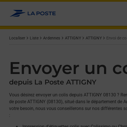
Allez au contenu
Afficher ou masquer la réponse
Afficher ou masquer la réponse
Afficher ou masquer la réponse
Localiser
Liste
Ardennes
ATTIGNY
ATTIGNY
Envoi de col
Envoyer un co
depuis La Poste ATTIGNY
Vous désirez envoyer un colis depuis ATTIGNY 08130 ? Re
de poste ATTIGNY (08130), situé dans le département de A
votre besoin, nous vous conseillerons sur nos différentes 
:
Impression d'étiquettes colis avec Colissimo ou Chr