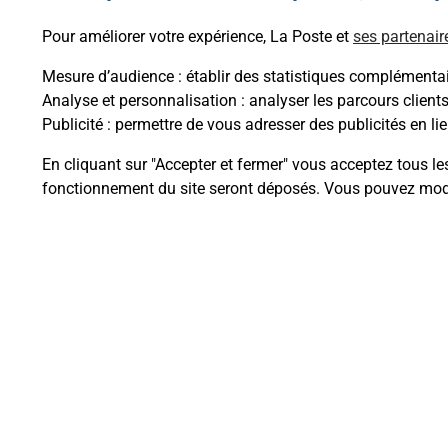
Pour améliorer votre expérience, La Poste et
ses partenair
Mesure d’audience
: établir des statistiques complémentair
Analyse et personnalisation
: analyser les parcours client
Publicité
: permettre de vous adresser des publicités en lie
Questions fréque
En cliquant sur "Accepter et fermer" vous acceptez tous le
fonctionnement du site seront déposés. Vous pouvez modi
Comment retourner un colis achet
Comment envoyer un colis ou fai
Envoyer un petit colis au meilleur