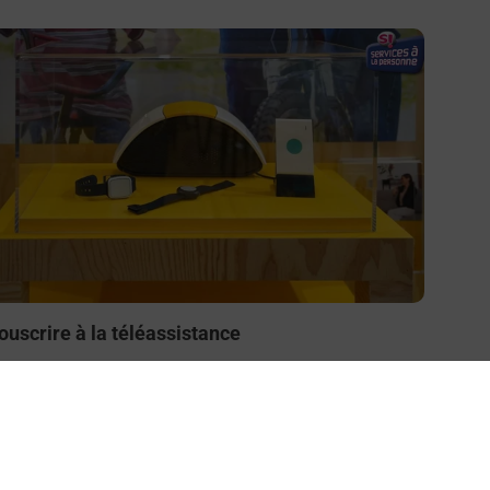
n savoir plus
ouscrire à la téléassistance
esoin d’un système de téléassistance à l’intérieur et/ou
 l’extérieur de votre domicile ? Découvrez les offres
éléalarme dans votre bureau de Poste à ATTIGNY.
En savoir plus