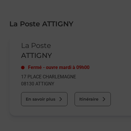
La Poste ATTIGNY
Le lien s'ouvre dans un nouvel onglet
La Poste
ATTIGNY
Fermé
-
ouvre mardi à
09h00
17 PLACE CHARLEMAGNE
08130
ATTIGNY
En savoir plus
Itinéraire