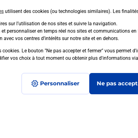
es
utilisent des cookies (ou technologies similaires). Les finalité
En savoir plus
es sur l’utilisation de nos sites et suivre la navigation.
s et personnaliser en temps réel nos sites et communications en 
n avec vos centres d’intérêts sur notre site et en dehors.
mment posées
s cookies. Le bouton "Ne pas accepter et fermer" vous permet d'i
fier vos choix à tout moment ou obtenir plus d'informations vi
é en ligne depuis votre boîte aux let
Personnaliser
Ne pas accept
re un retour chez un e-commerçant s
 prix ?