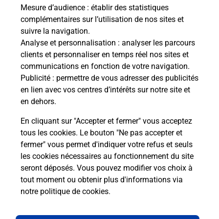
de c
Mesure d’audience
: établir des statistiques
télé
complémentaires sur l’utilisation de nos sites et
Post
suivre la navigation.
Analyse et personnalisation
: analyser les parcours
En
clients et personnaliser en temps réel nos sites et
Envoyer un colis
communications en fonction de votre navigation.
Publicité
: permettre de vous adresser des publicités
Vous souhaitez envoyer un colis depuis : NICE
en lien avec vos centres d’intérêts sur notre site et
SAINT AUGUSTIN (06200) ? Découvrez toutes les
en dehors.
solutions proposées par La Poste.
En cliquant sur "Accepter et fermer" vous acceptez
En savoir plus
tous les cookies. Le bouton "Ne pas accepter et
fermer" vous permet d'indiquer votre refus et seuls
les cookies nécessaires au fonctionnement du site
seront déposés. Vous pouvez modifier vos choix à
Questions fréquemment posées
tout moment ou obtenir plus d'informations via
notre politique de cookies
.
La téléassistance classique avec