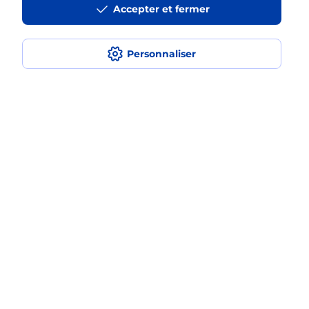
Accepter et fermer
médaillon d’alarme qu’est ce que
c’est ?
Personnaliser
Comment fonctionne la
téléassistance classique ?
Comment est installée la
téléassistance classique ?
Localiser
Liste
Alpes-Maritimes
NICE
NICE SAINT AUGUSTIN
Teleassistance
Plan du site