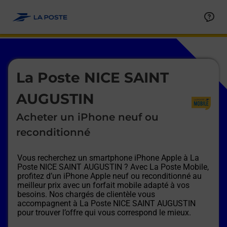
Le lien s'ouvre dans un nouvel onglet
Allez au contenu
Afficher ou masquer la réponse
Afficher ou masquer la réponse
Afficher ou masquer la réponse
Afficher ou masquer la réponse
Afficher ou masquer la réponse
Afficher ou masquer la réponse
Le lien s'ouvre dans un nouvel onglet
La Poste NICE SAINT
AUGUSTIN
Acheter un iPhone neuf ou
reconditionné
Vous recherchez un smartphone iPhone Apple à
La
Poste NICE SAINT AUGUSTIN
? Avec La Poste Mobile,
profitez d’un iPhone Apple neuf ou reconditionné au
meilleur prix avec un forfait mobile adapté à vos
besoins. Nos chargés de clientèle vous
accompagnent à
La Poste NICE SAINT AUGUSTIN
pour trouver l’offre qui vous correspond le mieux.