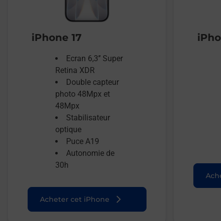
iPhone 17
iPho
Ecran 6,3’’ Super
Retina XDR
Double capteur
photo 48Mpx et
48Mpx
Stabilisateur
optique
Puce A19
Autonomie de
30h
Ache
Acheter cet iPhone