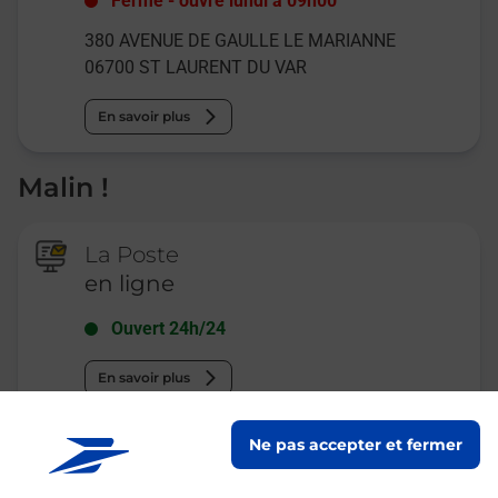
Fermé
-
ouvre lundi à
09h00
380 AVENUE DE GAULLE LE MARIANNE
06700
ST LAURENT DU VAR
En savoir plus
Malin !
La Poste
en ligne
Ouvert 24h/24
En savoir plus
Ne pas accepter et fermer
Recherchez un autre point de contact