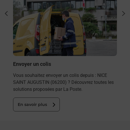
Ach
dent
sui
Vous
de c
télé
de P
En
Envoyer un colis
Vous souhaitez envoyer un colis depuis : NICE
SAINT AUGUSTIN (06200) ? Découvrez toutes les
solutions proposées par La Poste.
En savoir plus