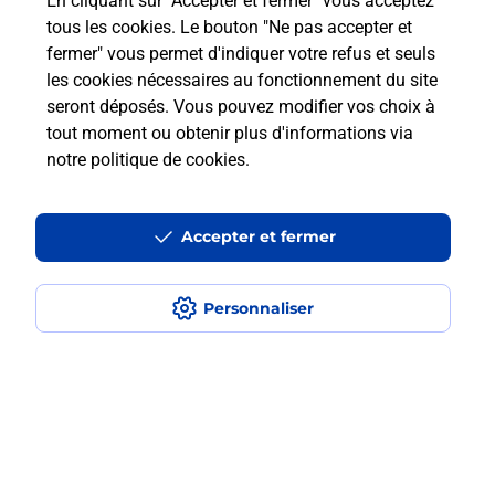
En cliquant sur "Accepter et fermer" vous acceptez
Est-ce que je peux payer mon iPhone
tous les cookies. Le bouton "Ne pas accepter et
en plusieurs fois avec La Poste Mobile
fermer" vous permet d'indiquer votre refus et seuls
?
les cookies nécessaires au fonctionnement du site
seront déposés. Vous pouvez modifier vos choix à
Est-ce que je peux assurer mon
tout moment ou obtenir plus d'informations via
iPhone ?
notre politique de cookies
.
Accepter et fermer
Localiser
Liste
Alpes-Maritimes
NICE
NICE SAINT AUGUSTIN
Acheter un iPhone neuf ou reconditionné
Personnaliser
Plan du site
Accessibilité : partiellement conforme