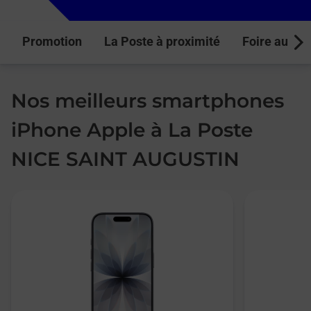
Promotion
La Poste à proximité
Foire aux q
Next
Nos meilleurs smartphones
iPhone Apple à La Poste
NICE SAINT AUGUSTIN