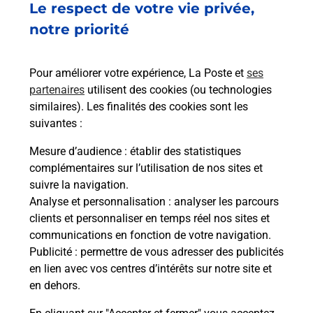
Le respect de votre vie privée,
notre priorité
Questions fréquemment posées
Pour améliorer votre expérience, La Poste et
ses
partenaires
utilisent des cookies (ou technologies
similaires). Les finalités des cookies sont les
Quel réseau utilise La Poste Mobile ?
suivantes :
Mesure d’audience
: établir des statistiques
Est-ce que je peux garder mon
numéro de mobile gratuitement ?
complémentaires sur l’utilisation de nos sites et
suivre la navigation.
Analyse et personnalisation
: analyser les parcours
Est-ce que je peux bénéficier de la 5G
clients et personnaliser en temps réel nos sites et
avec La Poste Mobile ?
communications en fonction de votre navigation.
Publicité
: permettre de vous adresser des publicités
Est-ce que je peux utiliser mon forfait
en lien avec vos centres d’intérêts sur notre site et
à l’étranger avec La Poste Mobile ?
en dehors.