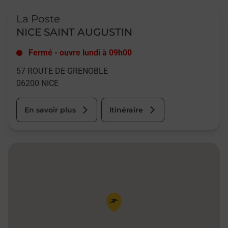
Le lien s'ouvre dans un nouvel onglet
La Poste
NICE SAINT AUGUSTIN
Fermé
-
ouvre lundi à
09h00
57 ROUTE DE GRENOBLE
06200
NICE
En savoir plus
Itinéraire
Pin de la carte