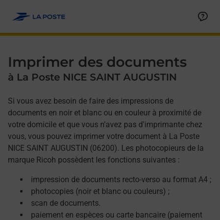
Allez au contenu
Afficher ou masquer la réponse
Afficher ou masquer la réponse
Afficher ou masquer la réponse
Afficher ou masquer la réponse
Imprimer des documents
à La Poste NICE SAINT AUGUSTIN
Si vous avez besoin de faire des impressions de
documents en noir et blanc ou en couleur à proximité de
votre domicile et que vous n'avez pas d'imprimante chez
vous, vous pouvez imprimer votre document à La Poste
NICE SAINT AUGUSTIN (06200). Les photocopieurs de la
marque Ricoh possèdent les fonctions suivantes :
impression de documents recto-verso au format A4 ;
photocopies (noir et blanc ou couleurs) ;
scan de documents.
paiement en espèces ou carte bancaire (paiement