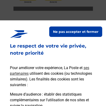
Ne pas accepter et fermer
Services
Le respect de votre vie privée,
En savoir plus
En sa
notre priorité
Ache
dent
sui
Pour améliorer votre expérience, La Poste et
ses
rieur
Vous
partenaires
utilisent des cookies (ou technologies
ez
de c
similaires). Les finalités des cookies sont les
ste à
télé
suivantes :
Post
Mesure d’audience
: établir des statistiques
complémentaires sur l’utilisation de nos sites et
En
Envoyer un colis
suivre la navigation.