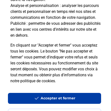
Analyse et personnalisation
: analyser les parcours
Vous souhaitez envoyer un colis depuis : NICE
clients et personnaliser en temps réel nos sites et
SAINT AUGUSTIN (06200) ? Découvrez toutes les
communications en fonction de votre navigation.
solutions proposées par La Poste.
Publicité
: permettre de vous adresser des publicités
en lien avec vos centres d’intérêts sur notre site et
En savoir plus
en dehors.
En cliquant sur "Accepter et fermer" vous acceptez
tous les cookies. Le bouton "Ne pas accepter et
fermer" vous permet d'indiquer votre refus et seuls
Questions fréquemment posées
les cookies nécessaires au fonctionnement du site
seront déposés. Vous pouvez modifier vos choix à
tout moment ou obtenir plus d'informations via
Quel est le prix d’une impression ?
notre politique de cookies
.
Où imprimer des documents autour
Accepter et fermer
de moi ?