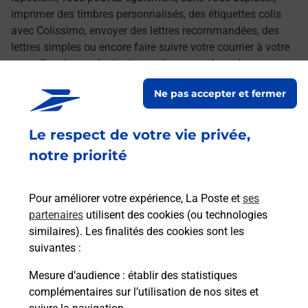
imprimer des timbres personnalisés, des étiquettes colis
avec Colissimo, envoyer des lettres recommandées, des
lettres simples ou encore faire suivre votre courrier à votre
nouvelle adresse. Le tout quand vous voulez, où vous
voulez.
Ne pas accepter et fermer
Découvrez toutes les offres et services en ligne de
Le respect de votre vie privée,
La Poste
notre priorité
Pour améliorer votre expérience, La Poste et
ses
partenaires
utilisent des cookies (ou technologies
similaires). Les finalités des cookies sont les
suivantes :
Mesure d’audience
: établir des statistiques
complémentaires sur l’utilisation de nos sites et