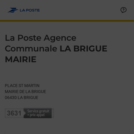
Le lien s'ouvre dans un nouvel onglet
Allez au contenu
Day of the Week
Get directions to La Poste Agence Communale at PLACE ST M
Hours
La Poste Agence
Communale
LA BRIGUE
MAIRIE
PLACE ST MARTIN
MAIRIE DE LA BRIGUE
06430
LA BRIGUE