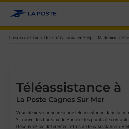
Allez au contenu
Afficher ou masquer la réponse
Afficher ou masquer la réponse
Afficher ou masquer la réponse
Localiser
Liste
Liste - téléassistance
Alpes-Maritimes - téléa
Téléassistance à
La Poste Cagnes Sur Mer
Vous désirez souscrire à une téléassistance dans la 
? Trouver les bureaux de Poste et les points de contacts
Découvrez les différentes offres de téléassistance « Vei