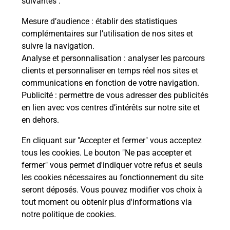
suivantes :
GNES
Vous
de c
Mesure d’audience
: établir des statistiques
télé
complémentaires sur l’utilisation de nos sites et
Post
suivre la navigation.
Analyse et personnalisation
: analyser les parcours
En
clients et personnaliser en temps réel nos sites et
Envoyer un colis
communications en fonction de votre navigation.
Publicité
: permettre de vous adresser des publicités
Vous souhaitez envoyer un colis depuis : CAGNES
en lien avec vos centres d’intérêts sur notre site et
SUR MER LITTORAL (06800) ? Découvrez toutes
en dehors.
les solutions proposées par La Poste.
En cliquant sur "Accepter et fermer" vous acceptez
En savoir plus
tous les cookies. Le bouton "Ne pas accepter et
fermer" vous permet d'indiquer votre refus et seuls
les cookies nécessaires au fonctionnement du site
seront déposés. Vous pouvez modifier vos choix à
Questions fréquemment posées
tout moment ou obtenir plus d'informations via
notre politique de cookies
.