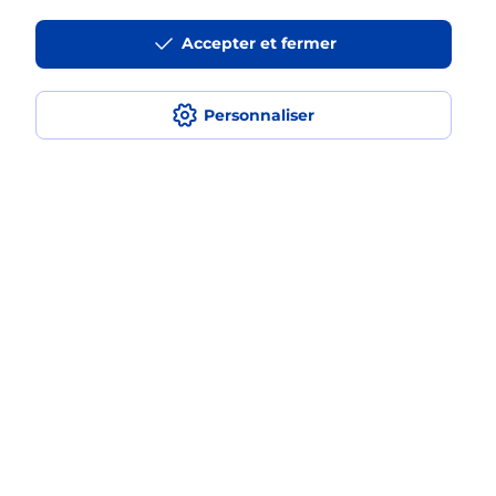
La téléassistance classique avec
Accepter et fermer
médaillon d’alarme qu’est ce que
c’est ?
Personnaliser
Comment fonctionne la
téléassistance classique ?
Comment est installée la
téléassistance classique ?
Localiser
Liste
Alpes-Maritimes
CAGNES SUR MER
CAGNES SUR MER LITTORAL
Teleassistance