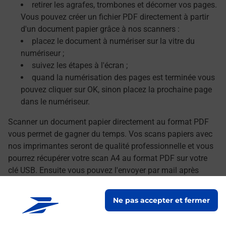
retirer les agrafes, trombones et décorner vos pages.
Vous pouvez créer un fichier PDF directement à partir
d'un document papier grâce à nos scanners :
placez le document à numériser sur la vitre du
numériseur ;
suivez les étapes à l'écran ;
quand la numérisation des pages est terminée vous
pouvez cliquer sur OK, sinon placez la prochaine page
dans le numériseur.
Scanner un document papier directement au format PDF
vous permet de gagner du temps. Vos scans papiers avec
nos imprimantes seront de qualité professionnelle et vous
pourrez récupérer votre scan A4 au format PDF sur votre
clé USB. Ensuite vous pouvez l'envoyer par mail après
avoir transféré vos documents numérisés sur votre
ordinateur.
Ne pas accepter et fermer
Le lien s'ouvre dans un nouvel onglet
Localiser les scanners à proximité