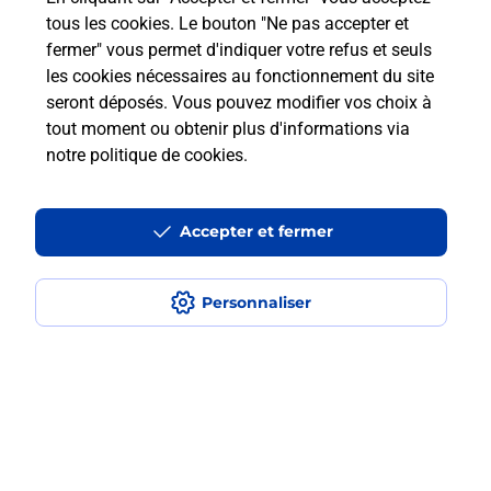
SUR MER LITTORAL (06800) ? Découvrez toutes
tous les cookies. Le bouton "Ne pas accepter et
les solutions proposées par La Poste.
fermer" vous permet d'indiquer votre refus et seuls
les cookies nécessaires au fonctionnement du site
En savoir plus
seront déposés. Vous pouvez modifier vos choix à
tout moment ou obtenir plus d'informations via
notre politique de cookies
.
Questions fréquemment posées
Accepter et fermer
Quel est le prix d’une numérisation ?
Personnaliser
Où faire des numérisations à
proximité ?
Comment numériser un document ?