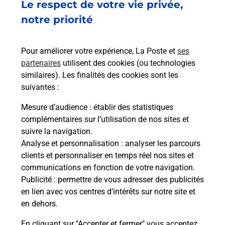
Le respect de votre vie privée,
notre priorité
Services
Pour améliorer votre expérience, La Poste et
ses
partenaires
utilisent des cookies (ou technologies
En savoir plus
En sa
similaires). Les finalités des cookies sont les
suivantes :
Ache
Mesure d’audience
: établir des statistiques
dent
sui
complémentaires sur l’utilisation de nos sites et
GNES
Vous
suivre la navigation.
de c
Analyse et personnalisation
: analyser les parcours
télé
clients et personnaliser en temps réel nos sites et
Post
communications en fonction de votre navigation.
Publicité
: permettre de vous adresser des publicités
En
en lien avec vos centres d’intérêts sur notre site et
Envoyer un colis
en dehors.
Vous souhaitez envoyer un colis depuis : CAGNES
En cliquant sur "Accepter et fermer" vous acceptez