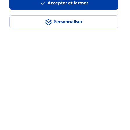
Accepter et fermer
Quel est le prix d’une impression ?
Personnaliser
Où imprimer des documents autour
de moi ?
Comment faire des impressions ?
Localiser
Liste
Allier
MONTLUCON
MONTLUCON REPUBLIQUE
Impression
Plan du site