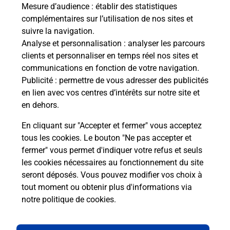
Ache
dent
Mesure d’audience
: établir des statistiques
sui
complémentaires sur l’utilisation de nos sites et
 auto
Vous
suivre la navigation.
de c
Analyse et personnalisation
: analyser les parcours
sée
télé
clients et personnaliser en temps réel nos sites et
Post
communications en fonction de votre navigation.
Publicité
: permettre de vous adresser des publicités
En
en lien avec vos centres d’intérêts sur notre site et
Envoyer un colis
en dehors.
Vous souhaitez envoyer un colis depuis :
En cliquant sur "Accepter et fermer" vous acceptez
MONTLUCON REPUBLIQUE (03100) ? Découvrez
tous les cookies. Le bouton "Ne pas accepter et
toutes les solutions proposées par La Poste.
fermer" vous permet d'indiquer votre refus et seuls
les cookies nécessaires au fonctionnement du site
En savoir plus
seront déposés. Vous pouvez modifier vos choix à
tout moment ou obtenir plus d'informations via
notre politique de cookies
.
Questions fréquemment posées