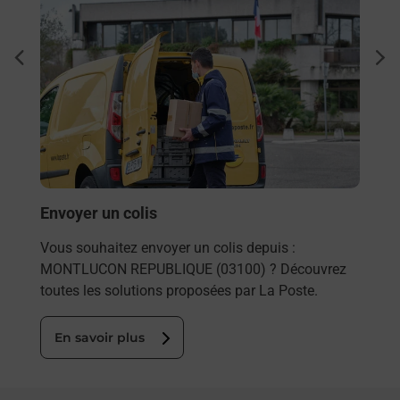
Ach
dent
sui
 auto
Vous
de c
sée
télé
de P
En
Envoyer un colis
Vous souhaitez envoyer un colis depuis :
MONTLUCON REPUBLIQUE (03100) ? Découvrez
toutes les solutions proposées par La Poste.
En savoir plus