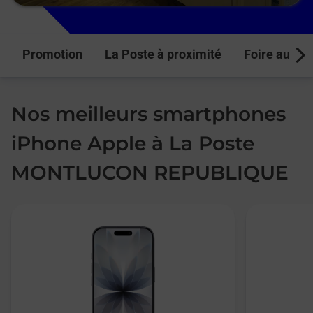
Promotion
La Poste à proximité
Foire aux q
Next
Nos meilleurs smartphones
iPhone Apple à La Poste
MONTLUCON REPUBLIQUE