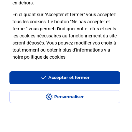
en dehors.
en plusieurs fois avec La Poste Mobile
?
En cliquant sur "Accepter et fermer" vous acceptez
tous les cookies. Le bouton "Ne pas accepter et
fermer" vous permet d'indiquer votre refus et seuls
Est-ce que je peux assurer mon
les cookies nécessaires au fonctionnement du site
iPhone ?
seront déposés. Vous pouvez modifier vos choix à
tout moment ou obtenir plus d'informations via
notre politique de cookies
.
Localiser
Liste
Allier
MONTLUCON
MONTLUCON REPUBLIQUE
Acheter un iPhone neuf ou reconditionné
Accepter et fermer
Personnaliser
Plan du site
Accessibilité : partiellement conforme