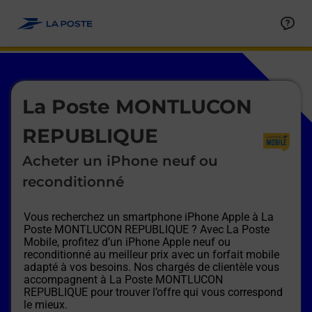
Le lien s'ouvre dans un nouvel onglet
Allez au contenu
Afficher ou masquer la réponse
Afficher ou masquer la réponse
Afficher ou masquer la réponse
Afficher ou masquer la réponse
Afficher ou masquer la réponse
Afficher ou masquer la réponse
Le lien s'ouvre dans un nouvel onglet
La Poste MONTLUCON
REPUBLIQUE
Acheter un iPhone neuf ou
reconditionné
Vous recherchez un smartphone iPhone Apple à
La
Poste MONTLUCON REPUBLIQUE
? Avec La Poste
Mobile, profitez d’un iPhone Apple neuf ou
reconditionné au meilleur prix avec un forfait mobile
adapté à vos besoins. Nos chargés de clientèle vous
accompagnent à
La Poste MONTLUCON
REPUBLIQUE
pour trouver l’offre qui vous correspond
le mieux.