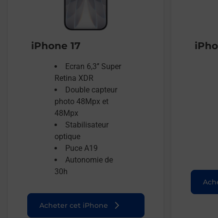
iPhone 17
iPho
Ecran 6,3’’ Super
Retina XDR
Double capteur
photo 48Mpx et
48Mpx
Stabilisateur
optique
Puce A19
Autonomie de
30h
Ache
Acheter cet iPhone