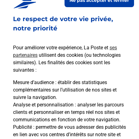
Ne pas accepter et fermer
Le respect de votre vie privée,
Questions fréquemment posées
notre priorité
Quel réseau utilise La Poste Mobile ?
Pour améliorer votre expérience, La Poste et
ses
partenaires
utilisent des cookies (ou technologies
similaires). Les finalités des cookies sont les
Est-ce que je peux garder mon
suivantes :
numéro de mobile gratuitement ?
Mesure d’audience
: établir des statistiques
Est-ce que je peux bénéficier de la 5G
complémentaires sur l’utilisation de nos sites et
avec La Poste Mobile ?
suivre la navigation.
Analyse et personnalisation
: analyser les parcours
clients et personnaliser en temps réel nos sites et
Est-ce que je peux utiliser mon forfait
communications en fonction de votre navigation.
à l’étranger avec La Poste Mobile ?
Publicité
: permettre de vous adresser des publicités
en lien avec vos centres d’intérêts sur notre site et
Est-ce que je peux payer mon iPhone