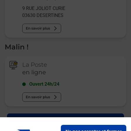
9 RUE JOLIOT CURIE
03630
DESERTINES
En savoir plus
Malin !
La Poste
en ligne
Ouvert 24h/24
En savoir plus
Recherchez un autre point de contact